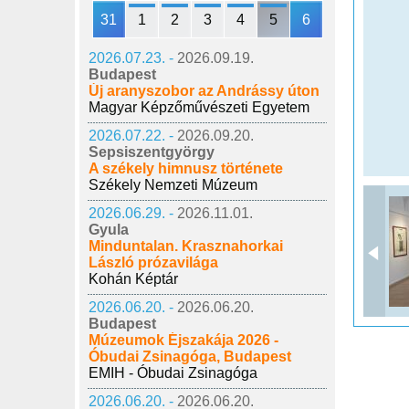
31
1
2
3
4
5
6
2026.07.23. -
2026.09.19.
Budapest
Új aranyszobor az Andrássy úton
Magyar Képzőművészeti Egyetem
2026.07.22. -
2026.09.20.
Sepsiszentgyörgy
A székely himnusz története
Székely Nemzeti Múzeum
2026.06.29. -
2026.11.01.
Gyula
Minduntalan. Krasznahorkai
László prózavilága
Kohán Képtár
2026.06.20. -
2026.06.20.
Budapest
Múzeumok Éjszakája 2026 -
Óbudai Zsinagóga, Budapest
EMIH - Óbudai Zsinagóga
2026.06.20. -
2026.06.20.