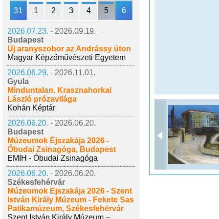
31
1
2
3
4
5
6
2026.07.23. -
2026.09.19.
Budapest
Új aranyszobor az Andrássy úton
Magyar Képzőművészeti Egyetem
2026.06.29. -
2026.11.01.
Gyula
Minduntalan. Krasznahorkai
László prózavilága
Kohán Képtár
2026.06.20. -
2026.06.20.
Budapest
Múzeumok Éjszakája 2026 -
Óbudai Zsinagóga, Budapest
EMIH - Óbudai Zsinagóga
2026.06.20. -
2026.06.20.
Székesfehérvár
Múzeumok Éjszakája 2026 - Szent
István Király Múzeum - Fekete Sas
Patikamúzeum, Székesfehérvár
Szent István Király Múzeum –