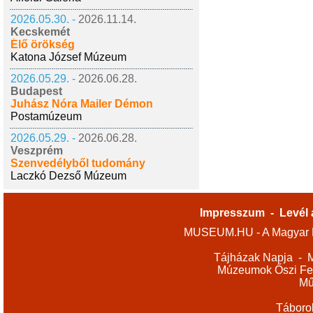
2026.05.30. -
2026.11.14.
Kecskemét
Élő örökség
Katona József Múzeum
2026.05.29. -
2026.06.28.
Budapest
Juhász Nóra Mailer Démon
Postamúzeum
2026.05.29. -
2026.06.28.
Veszprém
Szenvedélyből tudomány
Laczkó Dezső Múzeum
Impresszum
-
Levél 
MUSEUM.HU - A Magyar M
Tájházak Napja
-
M
Múzeumok Őszi Fes
Mű
Táboro