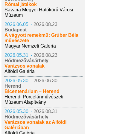
Római játékok
Savaria Megyei Hatókörű Városi
Múzeum
2026.06.05. -
2026.08.23.
Budapest
A vágyott remekmű: Grúber Béla
művészete
Magyar Nemzeti Galéria
2026.05.31. -
2026.08.23.
Hódmezővásárhely
Varázsos vonalak
Alföldi Galéria
2026.05.30. -
2026.06.30.
Herend
Bicentenárium – Herend
Herendi Porcelánművészeti
Múzeum Alapítvány
2026.05.30. -
2026.08.31.
Hódmezővásárhely
Varázsos vonalak az Alföldi
Galériában
Alföldi Galéria