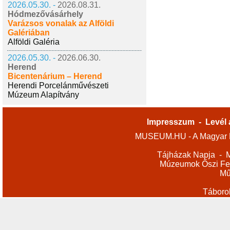
2026.05.30. -
2026.08.31.
Hódmezővásárhely
Varázsos vonalak az Alföldi
Galériában
Alföldi Galéria
2026.05.30. -
2026.06.30.
Herend
Bicentenárium – Herend
Herendi Porcelánművészeti
Múzeum Alapítvány
Impresszum
-
Levél 
MUSEUM.HU - A Magyar M
Tájházak Napja
-
M
Múzeumok Őszi Fes
Mű
Táboro