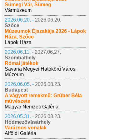
Sümegi Vár, Sümeg
Vármúzeum
2026.06.20. -
2026.06.20.
Szőce
Múzeumok Éjszakája 2026 - Lápok
Háza, Szőce
Lápok Háza
2026.06.11. -
2027.06.27.
Szombathely
Római játékok
Savaria Megyei Hatókörű Városi
Múzeum
2026.06.05. -
2026.08.23.
Budapest
A vágyott remekmű: Grúber Béla
művészete
Magyar Nemzeti Galéria
2026.05.31. -
2026.08.23.
Hódmezővásárhely
Varázsos vonalak
Alföldi Galéria