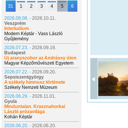
31
1
2
3
4
5
6
2026.08.08. -
2026.10.11.
Veszprém
Interludium
Modern Képtár - Vass László
Gyűjtemény
2026.07.23. -
2026.09.19.
Budapest
Új aranyszobor az Andrássy úton
Magyar Képzőművészeti Egyetem
2026.07.22. -
2026.09.20.
Sepsiszentgyörgy
A székely himnusz története
Székely Nemzeti Múzeum
2026.06.29. -
2026.11.01.
Gyula
Minduntalan. Krasznahorkai
László prózavilága
Kohán Képtár
2026.06.20. -
2026.06.20.