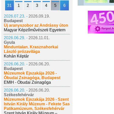
31
1
2
3
4
5
6
2026.07.23. -
2026.09.19.
Budapest
Új aranyszobor az Andrássy úton
Magyar Képzőművészeti Egyetem
2026.06.29. -
2026.11.01.
Gyula
Minduntalan. Krasznahorkai
László prózavilága
Kohán Képtár
2026.06.20. -
2026.06.20.
Budapest
Múzeumok Éjszakája 2026 -
Óbudai Zsinagóga, Budapest
EMIH - Óbudai Zsinagóga
2026.06.20. -
2026.06.20.
Székesfehérvár
Múzeumok Éjszakája 2026 - Szent
István Király Múzeum - Fekete Sas
Patikamúzeum, Székesfehérvár
Szent István Király Múzeum –