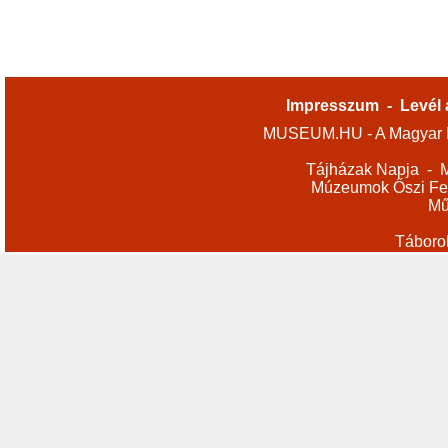
Impresszum
-
Levél 
MUSEUM.HU - A Magyar M
Tájházak Napja
-
M
Múzeumok Őszi Fes
Mű
Táboro