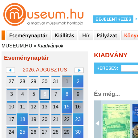
MUSEUM.HU
»
Kiadványok
KIADVÁNY
Eseménynaptár
2026. AUGUSZTUS
27
28
29
30
31
1
2
És még...
3
4
5
6
7
8
9
10
11
12
13
14
15
16
17
18
19
20
21
22
23
24
25
26
27
28
29
30