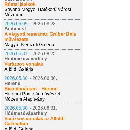
Római játékok
Savaria Megyei Hatókörű Városi
Múzeum
2026.06.05. -
2026.08.23.
Budapest
A vágyott remekmű: Grúber Béla
művészete
Magyar Nemzeti Galéria
2026.05.31. -
2026.08.23.
Hódmezővásárhely
Varázsos vonalak
Alföldi Galéria
2026.05.30. -
2026.06.30.
Herend
Bicentenárium – Herend
Herendi Porcelánművészeti
Múzeum Alapítvány
2026.05.30. -
2026.08.31.
Hódmezővásárhely
Varázsos vonalak az Alföldi
Galériában
Alföldi Galéria