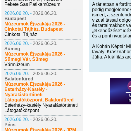
Fekete Sas Patikamúzeum
A tárlatban a fordí
pedig megjelennek 
2026.06.20. -
2026.06.20.
ismert, a szentend
Budapest
vizualitással dolg
Múzeumok Éjszakája 2026 -
és tartalmakhoz va
Cinkotai Tájház, Budapest
„elkendőzése” idéz
Cinkotai Tájház
és a pont nyugtalan
2026.06.20. -
2026.06.20.
A Kohán Képtár Mi
Sümeg
tavalyi Krasznahor
Múzeumok Éjszakája 2026 -
Júlia. A kiállítás 
Sümegi Vár, Sümeg
Vármúzeum
2026.06.20. -
2026.06.20.
Balatonfüred
Múzeumok Éjszakája 2026 -
Esterházy-Kastély -
Nyaralástörténeti
Látogatóközpont, Balatonfüred
Esterházy-kastély Nyaralástörténeti
Látogatóközpont
2026.06.20. -
2026.06.20.
Pécs
Múzeumok Éjszakája 2026 - JPM