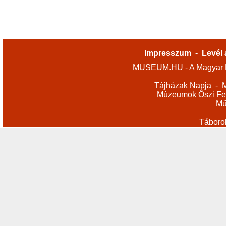
Impresszum
-
Levél 
MUSEUM.HU - A Magyar M
Tájházak Napja
-
M
Múzeumok Őszi Fes
Mű
Táboro