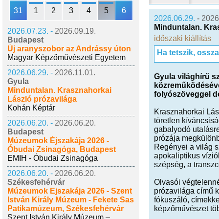
31
1
2
3
4
5
6
2026.06.29.
-
2026
Minduntalan. Kra
2026.07.23. -
2026.09.19.
időszaki kiállítás
Budapest
Új aranyszobor az Andrássy úton
Ha tetszik, ossz
Magyar Képzőművészeti Egyetem
2026.06.29. -
2026.11.01.
Gyula világhírű s
Gyula
közreműködésével 
Minduntalan. Krasznahorkai
folyószöveggel d
László prózavilága
Kohán Képtár
Krasznahorkai Lás
töretlen kíváncsis
2026.06.20. -
2026.06.20.
gabalyodó utalásre
Budapest
prózája megkülönböz
Múzeumok Éjszakája 2026 -
Regényei a világ s
Óbudai Zsinagóga, Budapest
apokaliptikus vízió
EMIH - Óbudai Zsinagóga
szépség, a transzc
2026.06.20. -
2026.06.20.
Székesfehérvár
Olvasói végtelenné
Múzeumok Éjszakája 2026 - Szent
prózavilága című 
István Király Múzeum - Fekete Sas
fókuszáló, címekke
Patikamúzeum, Székesfehérvár
képzőművészet több
Szent István Király Múzeum –