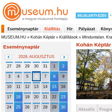
MUSEUM.HU
»
Kohán Képtár
»
Kiállítások
»
Minduntalan. Kra
Kohán Képtár
Eseménynaptár
2026. AUGUSZTUS
27
28
29
30
31
1
2
3
4
5
6
7
8
9
10
11
12
13
14
15
16
17
18
19
20
21
22
23
24
25
26
27
28
29
30