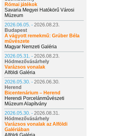
Római játékok
Savaria Megyei Hatókörű Városi
Múzeum
2026.06.05. -
2026.08.23.
Budapest
A vágyott remekmű: Grúber Béla
művészete
Magyar Nemzeti Galéria
2026.05.31. -
2026.08.23.
Hódmezővásárhely
Varázsos vonalak
Alföldi Galéria
2026.05.30. -
2026.06.30.
Herend
Bicentenárium – Herend
Herendi Porcelánművészeti
Múzeum Alapítvány
2026.05.30. -
2026.08.31.
Hódmezővásárhely
Varázsos vonalak az Alföldi
Galériában
Alföldi Galéria