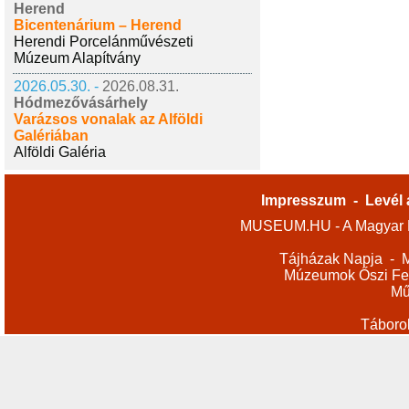
Herend
Bicentenárium – Herend
Herendi Porcelánművészeti
Múzeum Alapítvány
2026.05.30. -
2026.08.31.
Hódmezővásárhely
Varázsos vonalak az Alföldi
Galériában
Alföldi Galéria
Impresszum
-
Levél 
MUSEUM.HU - A Magyar M
Tájházak Napja
-
M
Múzeumok Őszi Fes
Mű
Táboro