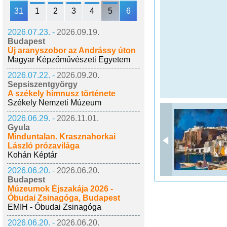
31
1
2
3
4
5
6
2026.07.23. -
2026.09.19.
Budapest
Új aranyszobor az Andrássy úton
Magyar Képzőművészeti Egyetem
2026.07.22. -
2026.09.20.
Sepsiszentgyörgy
A székely himnusz története
Székely Nemzeti Múzeum
2026.06.29. -
2026.11.01.
Gyula
Minduntalan. Krasznahorkai
László prózavilága
Kohán Képtár
2026.06.20. -
2026.06.20.
Budapest
Múzeumok Éjszakája 2026 -
Óbudai Zsinagóga, Budapest
EMIH - Óbudai Zsinagóga
2026.06.20. -
2026.06.20.