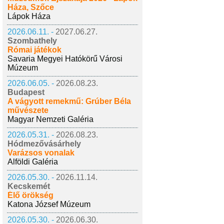
Háza, Szőce
Lápok Háza
2026.06.11. -
2027.06.27.
Szombathely
Római játékok
Savaria Megyei Hatókörű Városi
Múzeum
2026.06.05. -
2026.08.23.
Budapest
A vágyott remekmű: Grúber Béla
művészete
Magyar Nemzeti Galéria
2026.05.31. -
2026.08.23.
Hódmezővásárhely
Varázsos vonalak
Alföldi Galéria
2026.05.30. -
2026.11.14.
Kecskemét
Élő örökség
Katona József Múzeum
2026.05.30. -
2026.06.30.