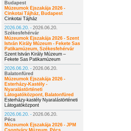
Budapest
Múzeumok Éjszakája 2026 -
Cinkotai Tájház, Budapest
Cinkotai Tájház
2026.06.20. -
2026.06.20.
Székesfehérvár
Múzeumok Éjszakája 2026 - Szent
István Király Múzeum - Fekete Sas
Patikamúzeum, Székesfehérvár
Szent István Király Múzeum –
Fekete Sas Patikamúzeum
2026.06.20. -
2026.06.20.
Balatonfüred
Múzeumok Éjszakája 2026 -
Esterházy-Kastély -
Nyaralástörténeti
Látogatóközpont, Balatonfüred
Esterházy-kastély Nyaralástörténeti
Látogatóközpont
2026.06.20. -
2026.06.20.
Pécs
Múzeumok Éjszakája 2026 - JPM
Csontváry Múzeum, Pécs