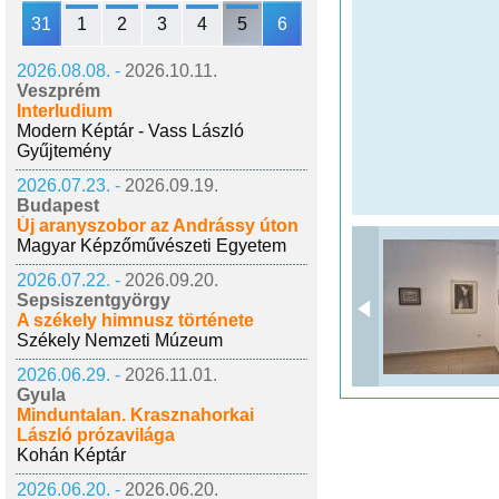
31
1
2
3
4
5
6
2026.08.08. -
2026.10.11.
Veszprém
Interludium
Modern Képtár - Vass László
Gyűjtemény
2026.07.23. -
2026.09.19.
Budapest
Új aranyszobor az Andrássy úton
Magyar Képzőművészeti Egyetem
2026.07.22. -
2026.09.20.
Sepsiszentgyörgy
A székely himnusz története
Székely Nemzeti Múzeum
2026.06.29. -
2026.11.01.
Gyula
Minduntalan. Krasznahorkai
László prózavilága
Kohán Képtár
2026.06.20. -
2026.06.20.