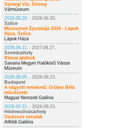
Sümegi Vár, Sümeg
Vármúzeum
2026.06.20. -
2026.06.20.
Szőce
Múzeumok Éjszakája 2026 - Lápok
Háza, Szőce
Lápok Háza
2026.06.11. -
2027.06.27.
Szombathely
Római játékok
Savaria Megyei Hatókörű Városi
Múzeum
2026.06.05. -
2026.08.23.
Budapest
A vágyott remekmű: Grúber Béla
művészete
Magyar Nemzeti Galéria
2026.05.31. -
2026.08.23.
Hódmezővásárhely
Varázsos vonalak
Alföldi Galéria