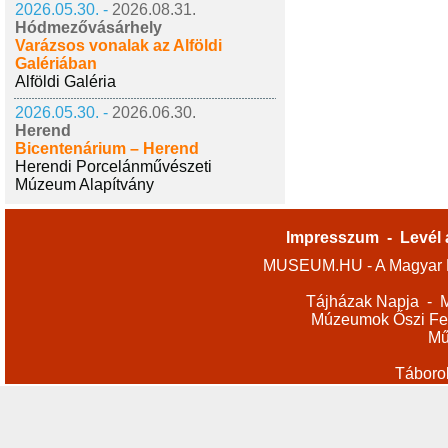
2026.05.30. -
2026.08.31.
Hódmezővásárhely
Varázsos vonalak az Alföldi
Galériában
Alföldi Galéria
2026.05.30. -
2026.06.30.
Herend
Bicentenárium – Herend
Herendi Porcelánművészeti
Múzeum Alapítvány
Impresszum
-
Levél 
MUSEUM.HU - A Magyar M
Tájházak Napja
-
M
Múzeumok Őszi Fes
Mű
Táboro