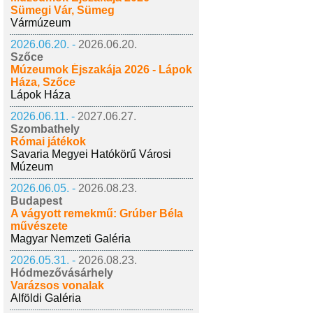
Sümegi Vár, Sümeg
Vármúzeum
2026.06.20. -
2026.06.20.
Szőce
Múzeumok Éjszakája 2026 - Lápok
Háza, Szőce
Lápok Háza
2026.06.11. -
2027.06.27.
Szombathely
Római játékok
Savaria Megyei Hatókörű Városi
Múzeum
2026.06.05. -
2026.08.23.
Budapest
A vágyott remekmű: Grúber Béla
művészete
Magyar Nemzeti Galéria
2026.05.31. -
2026.08.23.
Hódmezővásárhely
Varázsos vonalak
Alföldi Galéria