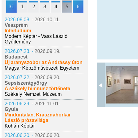
31
1
2
3
4
5
6
2026.08.08. -
2026.10.11.
Veszprém
Interludium
Modern Képtár - Vass László
Gyűjtemény
2026.07.23. -
2026.09.19.
Budapest
Új aranyszobor az Andrássy úton
Magyar Képzőművészeti Egyetem
2026.07.22. -
2026.09.20.
Sepsiszentgyörgy
A székely himnusz története
Székely Nemzeti Múzeum
2026.06.29. -
2026.11.01.
Gyula
Minduntalan. Krasznahorkai
László prózavilága
Kohán Képtár
2026.06.20. -
2026.06.20.