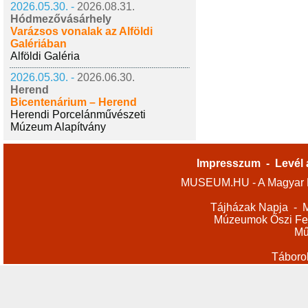
2026.05.30. -
2026.08.31.
Hódmezővásárhely
Varázsos vonalak az Alföldi
Galériában
Alföldi Galéria
2026.05.30. -
2026.06.30.
Herend
Bicentenárium – Herend
Herendi Porcelánművészeti
Múzeum Alapítvány
Impresszum
-
Levél 
MUSEUM.HU - A Magyar M
Tájházak Napja
-
M
Múzeumok Őszi Fes
Mű
Táboro