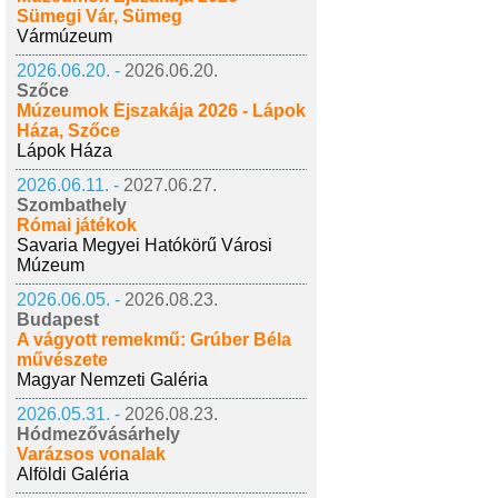
Sümegi Vár, Sümeg
Vármúzeum
2026.06.20. -
2026.06.20.
Szőce
Múzeumok Éjszakája 2026 - Lápok
Háza, Szőce
Lápok Háza
2026.06.11. -
2027.06.27.
Szombathely
Római játékok
Savaria Megyei Hatókörű Városi
Múzeum
2026.06.05. -
2026.08.23.
Budapest
A vágyott remekmű: Grúber Béla
művészete
Magyar Nemzeti Galéria
2026.05.31. -
2026.08.23.
Hódmezővásárhely
Varázsos vonalak
Alföldi Galéria