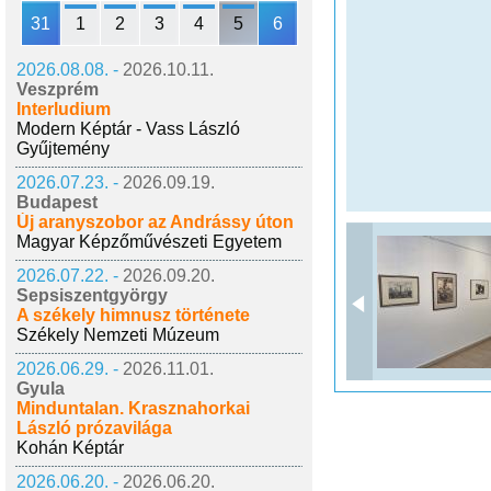
31
1
2
3
4
5
6
2026.08.08. -
2026.10.11.
Veszprém
Interludium
Modern Képtár - Vass László
Gyűjtemény
2026.07.23. -
2026.09.19.
Budapest
Új aranyszobor az Andrássy úton
Magyar Képzőművészeti Egyetem
2026.07.22. -
2026.09.20.
Sepsiszentgyörgy
A székely himnusz története
Székely Nemzeti Múzeum
2026.06.29. -
2026.11.01.
Gyula
Minduntalan. Krasznahorkai
László prózavilága
Kohán Képtár
2026.06.20. -
2026.06.20.