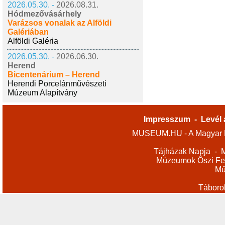
2026.05.30. -
2026.08.31.
Hódmezővásárhely
Varázsos vonalak az Alföldi
Galériában
Alföldi Galéria
2026.05.30. -
2026.06.30.
Herend
Bicentenárium – Herend
Herendi Porcelánművészeti
Múzeum Alapítvány
Impresszum
-
Levél 
MUSEUM.HU - A Magyar M
Tájházak Napja
-
M
Múzeumok Őszi Fes
Mű
Táboro