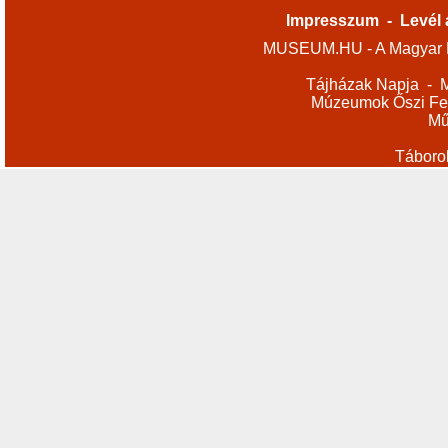
Impresszum
-
Levél 
MUSEUM.HU - A Magyar M
Tájházak Napja
-
M
Múzeumok Őszi Fes
Mű
Táboro