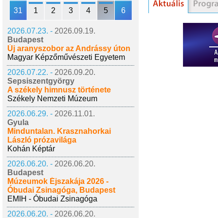
31
1
2
3
4
5
6
2026.07.23. -
2026.09.19.
Budapest
Új aranyszobor az Andrássy úton
Magyar Képzőművészeti Egyetem
2026.07.22. -
2026.09.20.
Sepsiszentgyörgy
A székely himnusz története
Székely Nemzeti Múzeum
2026.06.29. -
2026.11.01.
Gyula
Minduntalan. Krasznahorkai
László prózavilága
Kohán Képtár
2026.06.20. -
2026.06.20.
Budapest
Múzeumok Éjszakája 2026 -
Óbudai Zsinagóga, Budapest
EMIH - Óbudai Zsinagóga
2026.06.20. -
2026.06.20.