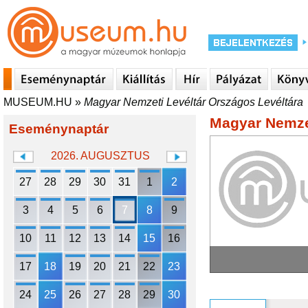
MUSEUM.HU
»
Magyar Nemzeti Levéltár Országos Levéltára
Magyar Nemzet
Eseménynaptár
2026. AUGUSZTUS
27
28
29
30
31
1
2
3
4
5
6
7
8
9
10
11
12
13
14
15
16
17
18
19
20
21
22
23
24
25
26
27
28
29
30