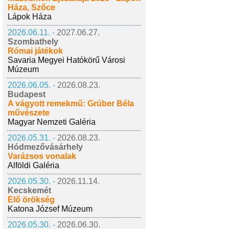
Háza, Szőce
Lápok Háza
2026.06.11. -
2027.06.27.
Szombathely
Római játékok
Savaria Megyei Hatókörű Városi
Múzeum
2026.06.05. -
2026.08.23.
Budapest
A vágyott remekmű: Grúber Béla
művészete
Magyar Nemzeti Galéria
2026.05.31. -
2026.08.23.
Hódmezővásárhely
Varázsos vonalak
Alföldi Galéria
2026.05.30. -
2026.11.14.
Kecskemét
Élő örökség
Katona József Múzeum
2026.05.30. -
2026.06.30.