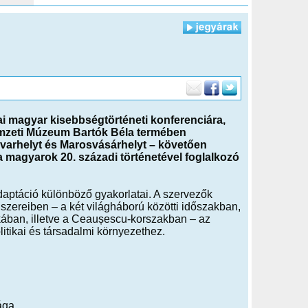
 magyar kisebbségtörténeti konferenciára,
emzeti Múzeum Bartók Béla termében
dvarhelyt és Marosvásárhelyt – követően
 magyarok 20. századi történetével foglalkozó
daptáció különböző gyakorlatai. A szervezők
dszereiben – a két világháború közötti időszakban,
ában, illetve a Ceaușescu-korszakban – az
itikai és társadalmi környezethez.
ága