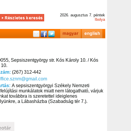
2026. augusztus 7. péntek
Ibolya
055, Sepsiszentgyörgy str. Kós Károly 10. / Kós
 10.
szám:
(267) 312-442
office.sznm@gmail.com
artás:
A sepsiszentgyörgyi Székely Nemzeti
elújítási munkálatok miatt nem látogatható, várjuk
nkat továbbra is szeretettel ideiglenes
helyünkre, a Lábasházba (Szabadság tér 7.).