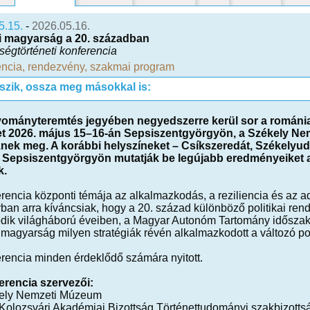
5.15.
-
2026.05.16.
i magyarság a 20. században
ségtörténeti konferencia
encia
,
rendezvény
,
szakmai program
tszik, ossza meg másokkal is:
ományteremtés jegyében negyedszerre kerül sor a romániai
t 2026. május 15–16-án Sepsiszentgyörgyön, a Székely N
nek meg. A korábbi helyszíneket – Csíkszeredát, Székelyu
l Sepsiszentgyörgyön mutatják be legújabb eredményeiket a
k.
rencia központi témája az alkalmazkodás, a reziliencia és az a
ban arra kíváncsiak, hogy a 20. század különböző politikai ren
dik világháború éveiben, a Magyar Autonóm Tartomány időszak
 magyarság milyen stratégiák révén alkalmazkodott a változó pol
erencia minden érdeklődő számára nyitott.
erencia szervezői:
ely Nemzeti Múzeum
Kolozsvári Akadémiai Bizottság Történettudományi szakbizotts