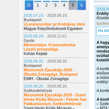
31
1
2
3
4
5
6
2026.0
Erdély
2026.07.23. -
2026.09.19.
Kisebb
Budapest
konfer
Új aranyszobor az Andrássy úton
Magyar Képzőművészeti Egyetem
Ha te
2026.06.29. -
2026.11.01.
Gyula
A hagy
Minduntalan. Krasznahorkai
amelye
László prózavilága
rendez
Kohán Képtár
ezútta
kutató
2026.06.20. -
2026.06.20.
Budapest
A konfe
Múzeumok Éjszakája 2026 -
elsősor
Óbudai Zsinagóga, Budapest
a máso
EMIH - Óbudai Zsinagóga
erdélyi
2026.06.20. -
2026.06.20.
Székesfehérvár
A konf
Múzeumok Éjszakája 2026 - Szent
István Király Múzeum - Fekete Sas
A konf
Patikamúzeum, Székesfehérvár
– Szék
Szent István Király Múzeum –
– MTA 