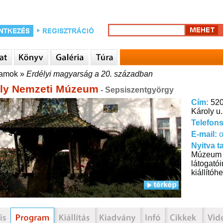
ramok
»
Erdélyi magyarság a 20. században
ly Nemzeti Múzeum
- Sepsiszentgyörgy
Cím:
520
Károly u.
Telefon
E-mail:
Nyitva t
Múzeum f
látogatói
kiállító