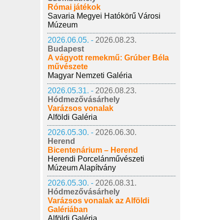
Római játékok
Savaria Megyei Hatókörű Városi
Múzeum
2026.06.05. -
2026.08.23.
Budapest
A vágyott remekmű: Grúber Béla
művészete
Magyar Nemzeti Galéria
2026.05.31. -
2026.08.23.
Hódmezővásárhely
Varázsos vonalak
Alföldi Galéria
2026.05.30. -
2026.06.30.
Herend
Bicentenárium – Herend
Herendi Porcelánművészeti
Múzeum Alapítvány
2026.05.30. -
2026.08.31.
Hódmezővásárhely
Varázsos vonalak az Alföldi
Galériában
Alföldi Galéria