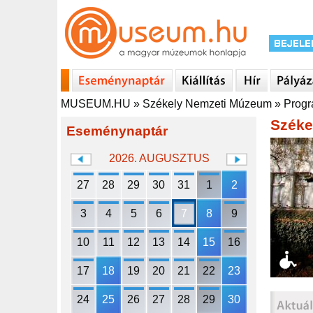
MUSEUM.HU
»
Székely Nemzeti Múzeum
»
Prog
Széke
Eseménynaptár
2026. AUGUSZTUS
27
28
29
30
31
1
2
3
4
5
6
7
8
9
10
11
12
13
14
15
16
17
18
19
20
21
22
23
24
25
26
27
28
29
30