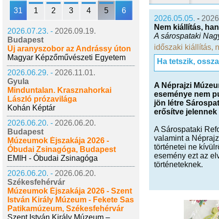
31
1
2
3
4
5
6
2026.05.05.
-
2026
Nem kiállítás, ha
2026.07.23. -
2026.09.19.
A sárospataki Nagy
Budapest
időszaki kiállítás
,
n
Új aranyszobor az Andrássy úton
Magyar Képzőművészeti Egyetem
Ha tetszik, ossz
2026.06.29. -
2026.11.01.
Gyula
A Néprajzi Múzeum
Minduntalan. Krasznahorkai
eseménye nem pus
László prózavilága
jön létre Sárospa
Kohán Képtár
erősítve jelennek
2026.06.20. -
2026.06.20.
A Sárospataki Ref
Budapest
valamint a Népraj
Múzeumok Éjszakája 2026 -
történetei ne kívü
Óbudai Zsinagóga, Budapest
esemény ezt az elv
EMIH - Óbudai Zsinagóga
történeteknek.
2026.06.20. -
2026.06.20.
Székesfehérvár
Múzeumok Éjszakája 2026 - Szent
István Király Múzeum - Fekete Sas
Patikamúzeum, Székesfehérvár
Szent István Király Múzeum –