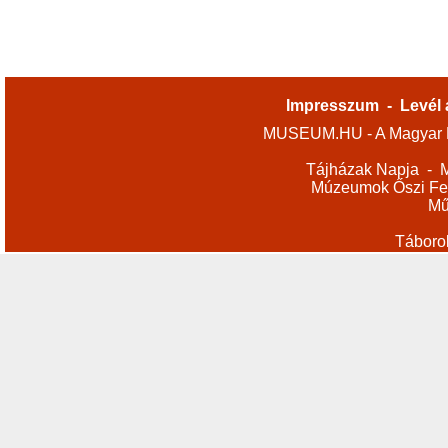
Impresszum
-
Levél 
MUSEUM.HU - A Magyar M
Tájházak Napja
-
M
Múzeumok Őszi Fes
Mű
Táboro