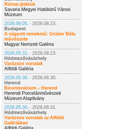
Római játékok
Savaria Megyei Hatókörű Városi
Múzeum
2026.06.05. -
2026.08.23.
Budapest
A vágyott remekmű: Grúber Béla
művészete
Magyar Nemzeti Galéria
2026.05.31. -
2026.08.23.
Hódmezővásárhely
Varázsos vonalak
Alföldi Galéria
2026.05.30. -
2026.06.30.
Herend
Bicentenárium – Herend
Herendi Porcelánművészeti
Múzeum Alapítvány
2026.05.30. -
2026.08.31.
Hódmezővásárhely
Varázsos vonalak az Alföldi
Galériában
Alföldi Galéria