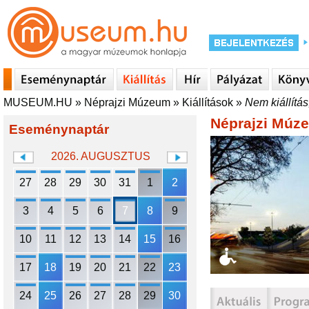
MUSEUM.HU
»
Néprajzi Múzeum
»
Kiállítások
»
Nem kiállítá
Néprajzi Múz
Eseménynaptár
2026. AUGUSZTUS
27
28
29
30
31
1
2
3
4
5
6
7
8
9
10
11
12
13
14
15
16
17
18
19
20
21
22
23
24
25
26
27
28
29
30