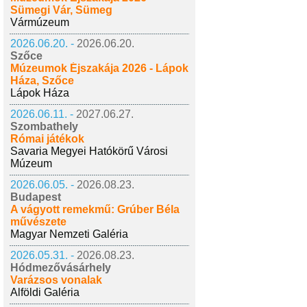
Sümegi Vár, Sümeg
Vármúzeum
2026.06.20. -
2026.06.20.
Szőce
Múzeumok Éjszakája 2026 - Lápok
Háza, Szőce
Lápok Háza
2026.06.11. -
2027.06.27.
Szombathely
Római játékok
Savaria Megyei Hatókörű Városi
Múzeum
2026.06.05. -
2026.08.23.
Budapest
A vágyott remekmű: Grúber Béla
művészete
Magyar Nemzeti Galéria
2026.05.31. -
2026.08.23.
Hódmezővásárhely
Varázsos vonalak
Alföldi Galéria