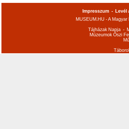
Impresszum
-
Levél 
MUSEUM.HU - A Magyar M
Tájházak Napja
-
M
Múzeumok Őszi Fes
Mű
Táboro