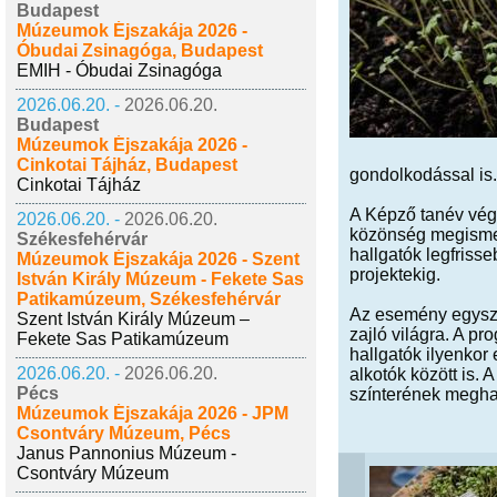
Budapest
Múzeumok Éjszakája 2026 -
Óbudai Zsinagóga, Budapest
EMIH - Óbudai Zsinagóga
2026.06.20. -
2026.06.20.
Budapest
Múzeumok Éjszakája 2026 -
Cinkotai Tájház, Budapest
gondolkodással is.
Cinkotai Tájház
A Képző tanév vég
2026.06.20. -
2026.06.20.
közönség megismerhe
Székesfehérvár
hallgatók legfrisse
Múzeumok Éjszakája 2026 - Szent
projektekig.
István Király Múzeum - Fekete Sas
Patikamúzeum, Székesfehérvár
Az esemény egyszer
Szent István Király Múzeum –
zajló világra. A 
Fekete Sas Patikamúzeum
hallgatók ilyenkor
2026.06.20. -
2026.06.20.
alkotók között is.
Pécs
színterének megha
Múzeumok Éjszakája 2026 - JPM
Csontváry Múzeum, Pécs
Janus Pannonius Múzeum -
Csontváry Múzeum