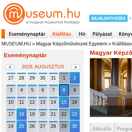
MUSEUM.HU
»
Magyar Képzőművészeti Egyetem
»
Kiállítás
Magyar Képző
Eseménynaptár
2026. AUGUSZTUS
27
28
29
30
31
1
2
3
4
5
6
7
8
9
10
11
12
13
14
15
16
17
18
19
20
21
22
23
24
25
26
27
28
29
30