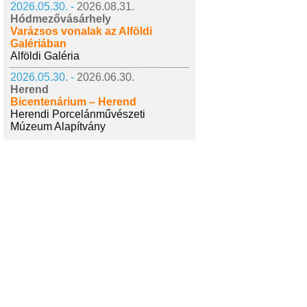
2026.05.30. -
2026.08.31.
Hódmezővásárhely
Varázsos vonalak az Alföldi
Galériában
Alföldi Galéria
2026.05.30. -
2026.06.30.
Herend
Bicentenárium – Herend
Herendi Porcelánművészeti
Múzeum Alapítvány