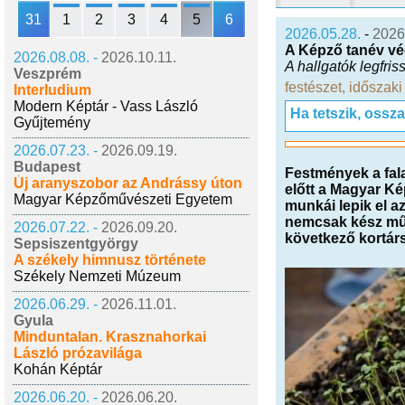
31
1
2
3
4
5
6
2026.05.28.
-
2026
A Képző tanév vég
2026.08.08. -
2026.10.11.
A hallgatók legfri
Veszprém
festészet
,
időszaki 
Interludium
Modern Képtár - Vass László
Ha tetszik, ossz
Gyűjtemény
2026.07.23. -
2026.09.19.
Budapest
Festmények a fala
Új aranyszobor az Andrássy úton
előtt a Magyar Ké
Magyar Képzőművészeti Egyetem
munkái lepik el a
nemcsak kész műv
2026.07.22. -
2026.09.20.
következő kortár
Sepsiszentgyörgy
A székely himnusz története
Székely Nemzeti Múzeum
2026.06.29. -
2026.11.01.
Gyula
Minduntalan. Krasznahorkai
László prózavilága
Kohán Képtár
2026.06.20. -
2026.06.20.