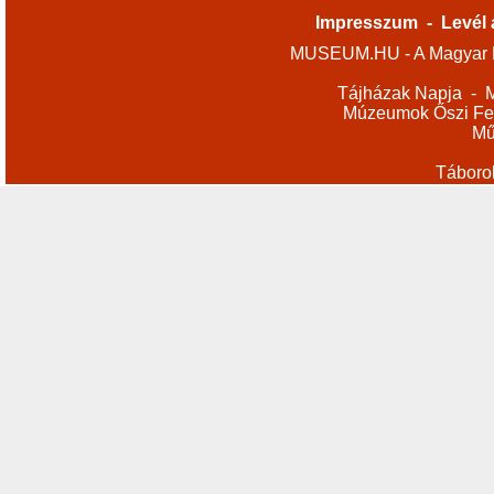
Impresszum
-
Levél 
MUSEUM.HU - A Magyar M
Tájházak Napja
-
M
Múzeumok Őszi Fes
Mű
Táboro