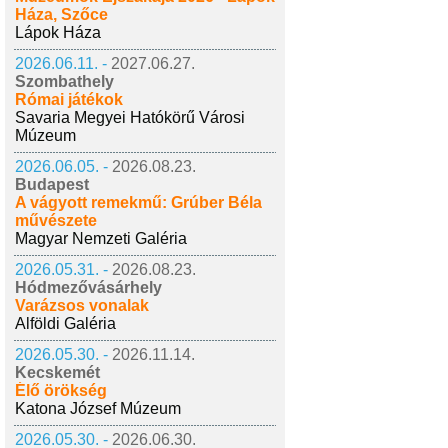
Háza, Szőce
Lápok Háza
2026.06.11. -
2027.06.27.
Szombathely
Római játékok
Savaria Megyei Hatókörű Városi
Múzeum
2026.06.05. -
2026.08.23.
Budapest
A vágyott remekmű: Grúber Béla
művészete
Magyar Nemzeti Galéria
2026.05.31. -
2026.08.23.
Hódmezővásárhely
Varázsos vonalak
Alföldi Galéria
2026.05.30. -
2026.11.14.
Kecskemét
Élő örökség
Katona József Múzeum
2026.05.30. -
2026.06.30.