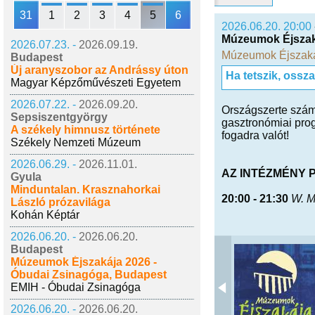
31
1
2
3
4
5
6
2026.06.20. 20:00
Múzeumok Éjszakáj
2026.07.23. -
2026.09.19.
Múzeumok Éjszak
Budapest
Új aranyszobor az Andrássy úton
Ha tetszik, ossz
Magyar Képzőművészeti Egyetem
2026.07.22. -
2026.09.20.
Országszerte számo
Sepsiszentgyörgy
gasztronómiai prog
A székely himnusz története
fogadra valót!
Székely Nemzeti Múzeum
2026.06.29. -
2026.11.01.
AZ INTÉZMÉNY 
Gyula
Minduntalan. Krasznahorkai
20:00 - 21:30
W. Mü
László prózavilága
Kohán Képtár
2026.06.20. -
2026.06.20.
Budapest
Múzeumok Éjszakája 2026 -
Óbudai Zsinagóga, Budapest
EMIH - Óbudai Zsinagóga
2026.06.20. -
2026.06.20.