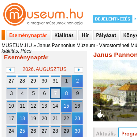
MUSEUM.HU
»
Janus Pannonius Múzeum - Várostörténeti 
kiállítás, Pécs
Janus Pannon
Eseménynaptár
2026. AUGUSZTUS
27
28
29
30
31
1
2
3
4
5
6
7
8
9
10
11
12
13
14
15
16
17
18
19
20
21
22
23
24
25
26
27
28
29
30