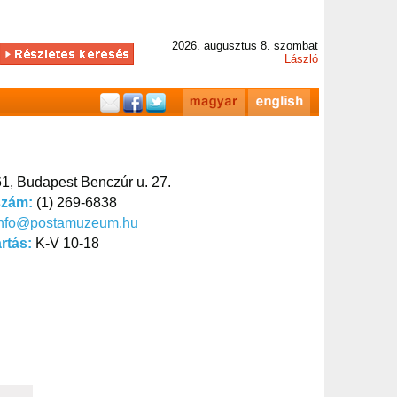
2026. augusztus 8. szombat
László
1, Budapest Benczúr u. 27.
szám:
(1) 269-6838
info@postamuzeum.hu
artás:
K-V 10-18