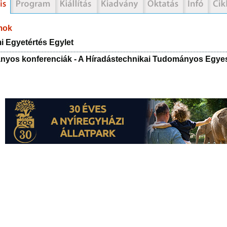
mok
 Egyetértés Egylet
yos konferenciák - A Híradástechnikai Tudományos Egyes