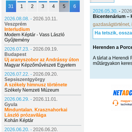
31
1
2
3
4
5
6
2026.05.30.
-
2026
Bicentenárium –
2026.08.08. -
2026.10.11.
Veszprém
gazdaságtörténet
,
Interludium
Ha tetszik, ossz
Modern Képtár - Vass László
Gyűjtemény
Herenden a Porcel
2026.07.23. -
2026.09.19.
Budapest
A tárlat a Herendi
Új aranyszobor az Andrássy úton
műtárgyakon keresz
Magyar Képzőművészeti Egyetem
2026.07.22. -
2026.09.20.
Sepsiszentgyörgy
A székely himnusz története
Székely Nemzeti Múzeum
2026.06.29. -
2026.11.01.
Gyula
Minduntalan. Krasznahorkai
László prózavilága
Kohán Képtár
2026.06.20. -
2026.06.20.