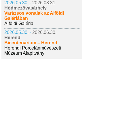
2026.05.30. -
2026.08.31.
Hódmezővásárhely
Varázsos vonalak az Alföldi
Galériában
Alföldi Galéria
2026.05.30. -
2026.06.30.
Herend
Bicentenárium – Herend
Herendi Porcelánművészeti
Múzeum Alapítvány