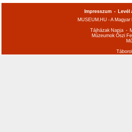
Impresszum
-
Levél 
MUSEUM.HU - A Magyar M
Tájházak Napja
-
M
Múzeumok Őszi Fes
Mű
Táboro