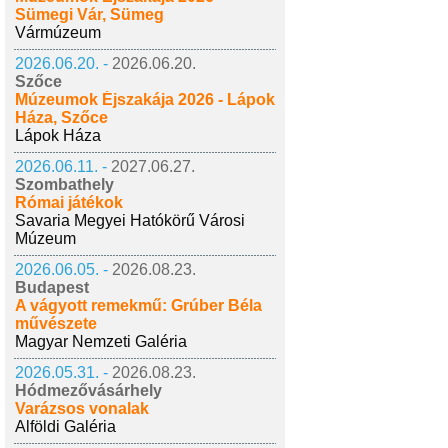
Sümegi Vár, Sümeg
Vármúzeum
2026.06.20. -
2026.06.20.
Szőce
Múzeumok Éjszakája 2026 - Lápok
Háza, Szőce
Lápok Háza
2026.06.11. -
2027.06.27.
Szombathely
Római játékok
Savaria Megyei Hatókörű Városi
Múzeum
2026.06.05. -
2026.08.23.
Budapest
A vágyott remekmű: Grúber Béla
művészete
Magyar Nemzeti Galéria
2026.05.31. -
2026.08.23.
Hódmezővásárhely
Varázsos vonalak
Alföldi Galéria