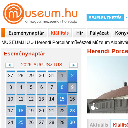
MUSEUM.HU
»
Herendi Porcelánművészeti Múzeum Alapítvá
Herendi Porc
Eseménynaptár
2026. AUGUSZTUS
27
28
29
30
31
1
2
3
4
5
6
7
8
9
10
11
12
13
14
15
16
17
18
19
20
21
22
23
24
25
26
27
28
29
30