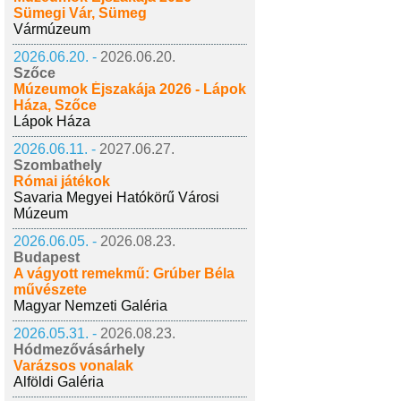
Sümegi Vár, Sümeg
Vármúzeum
2026.06.20. -
2026.06.20.
Szőce
Múzeumok Éjszakája 2026 - Lápok
Háza, Szőce
Lápok Háza
2026.06.11. -
2027.06.27.
Szombathely
Római játékok
Savaria Megyei Hatókörű Városi
Múzeum
2026.06.05. -
2026.08.23.
Budapest
A vágyott remekmű: Grúber Béla
művészete
Magyar Nemzeti Galéria
2026.05.31. -
2026.08.23.
Hódmezővásárhely
Varázsos vonalak
Alföldi Galéria