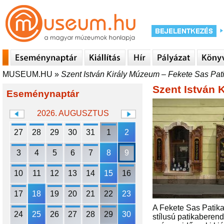
MUSEUM.HU
»
Szent István Király Múzeum – Fekete Sas P
Szent István
Eseménynaptár
2026. AUGUSZTUS
27
28
29
30
31
1
2
3
4
5
6
7
8
9
10
11
12
13
14
15
16
17
18
19
20
21
22
23
A Fekete Sas Patika
24
25
26
27
28
29
30
stílusú patikaberend