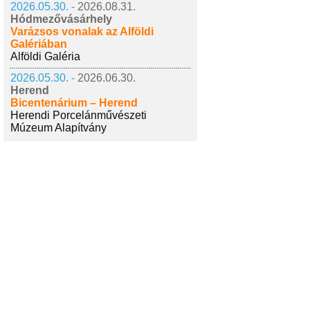
2026.05.30. -
2026.08.31.
Hódmezővásárhely
Varázsos vonalak az Alföldi
Galériában
Alföldi Galéria
2026.05.30. -
2026.06.30.
Herend
Bicentenárium – Herend
Herendi Porcelánművészeti
Múzeum Alapítvány