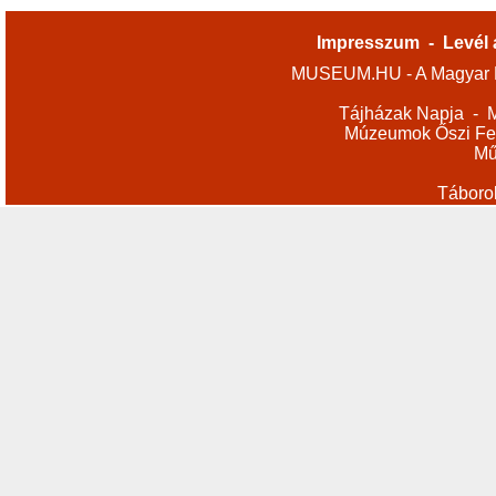
Impresszum
-
Levél 
MUSEUM.HU - A Magyar M
Tájházak Napja
-
M
Múzeumok Őszi Fes
Mű
Táboro