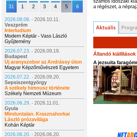
számos időszaki kiá
31
1
2
3
4
5
6
a régészet, a népr
2026.08.08. -
2026.10.11.
Veszprém
Interludium
Modern Képtár - Vass László
Gyűjtemény
2026.07.23. -
2026.09.19.
Állandó kiállítások
Budapest
Új aranyszobor az Andrássy úton
A jezsuita faragóm
Magyar Képzőművészeti Egyetem
2026.07.22. -
2026.09.20.
Sepsiszentgyörgy
A székely himnusz története
Székely Nemzeti Múzeum
2026.06.29. -
2026.11.01.
Gyula
Minduntalan. Krasznahorkai
László prózavilága
Kohán Képtár
2026.06.20. -
2026.06.20.