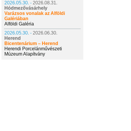
2026.05.30. -
2026.08.31.
Hódmezővásárhely
Varázsos vonalak az Alföldi
Galériában
Alföldi Galéria
2026.05.30. -
2026.06.30.
Herend
Bicentenárium – Herend
Herendi Porcelánművészeti
Múzeum Alapítvány