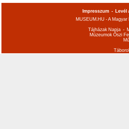
Impresszum
-
Levél 
MUSEUM.HU - A Magyar M
Tájházak Napja
-
M
Múzeumok Őszi Fes
Mű
Táboro