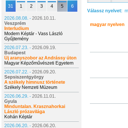
31
1
2
3
4
5
6
Válassz nyelvet:
m
2026.08.08. -
2026.10.11.
Veszprém
magyar nyelven
Interludium
Modern Képtár - Vass László
Gyűjtemény
2026.07.23. -
2026.09.19.
Budapest
Új aranyszobor az Andrássy úton
Magyar Képzőművészeti Egyetem
2026.07.22. -
2026.09.20.
Sepsiszentgyörgy
A székely himnusz története
Székely Nemzeti Múzeum
2026.06.29. -
2026.11.01.
Gyula
Minduntalan. Krasznahorkai
László prózavilága
Kohán Képtár
2026.06.20. -
2026.06.20.