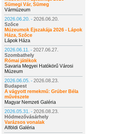
Sümegi Vár, Sümeg
Vármúzeum
2026.06.20. -
2026.06.20.
Szőce
Múzeumok Éjszakája 2026 - Lápok
Háza, Szőce
Lápok Háza
2026.06.11. -
2027.06.27.
Szombathely
Római játékok
Savaria Megyei Hatókörű Városi
Múzeum
2026.06.05. -
2026.08.23.
Budapest
A vágyott remekmű: Grúber Béla
művészete
Magyar Nemzeti Galéria
2026.05.31. -
2026.08.23.
Hódmezővásárhely
Varázsos vonalak
Alföldi Galéria