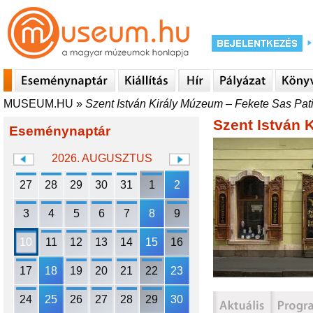
MUSEUM.HU
»
Szent István Király Múzeum – Fekete Sas P
Szent István
Eseménynaptár
2026. AUGUSZTUS
27
28
29
30
31
1
2
3
4
5
6
7
8
9
10
11
12
13
14
15
16
17
18
19
20
21
22
23
24
25
26
27
28
29
30