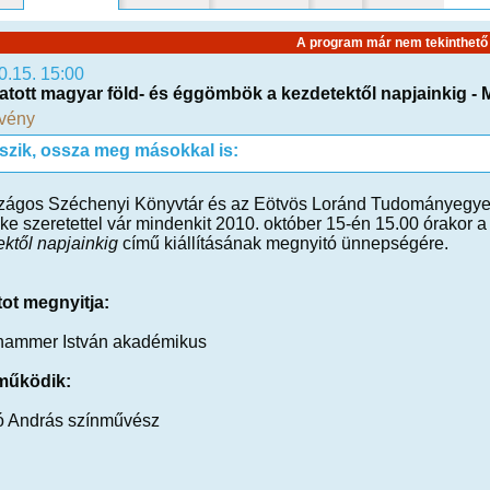
A program már nem tekinthető
0.15. 15:00
tott magyar föld- és éggömbök a kezdetektől napjainkig - 
vény
tszik, ossza meg másokkal is:
zágos Széchenyi Könyvtár és az Eötvös Loránd Tudományegye
e szeretettel vár mindenkit 2010. október 15-én 15.00 órakor 
ktől napjainkig
című kiállításának megnyitó ünnepségére.
tot megnyitja:
ghammer István akadémikus
működik:
ó András színművész