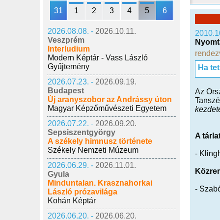
31
1
2
3
4
5
6
2026.08.08. -
2026.10.11.
2010.1
Veszprém
Nyomta
Interludium
rendez
Modern Képtár - Vass László
Gyűjtemény
Ha te
2026.07.23. -
2026.09.19.
Budapest
Az Ors
Új aranyszobor az Andrássy úton
Tanszék
Magyar Képzőművészeti Egyetem
kezdete
2026.07.22. -
2026.09.20.
Sepsiszentgyörgy
A tárla
A székely himnusz története
Székely Nemzeti Múzeum
- Klin
2026.06.29. -
2026.11.01.
Közre
Gyula
Minduntalan. Krasznahorkai
- Szab
László prózavilága
Kohán Képtár
2026.06.20. -
2026.06.20.