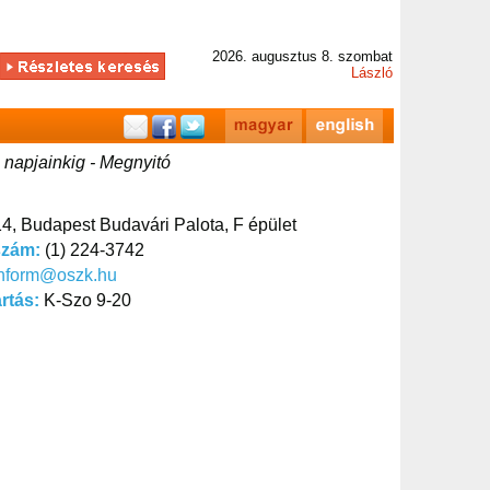
2026. augusztus 8. szombat
László
 napjainkig - Megnyitó
4, Budapest Budavári Palota, F épület
szám:
(1) 224-3742
inform@oszk.hu
artás:
K-Szo 9-20