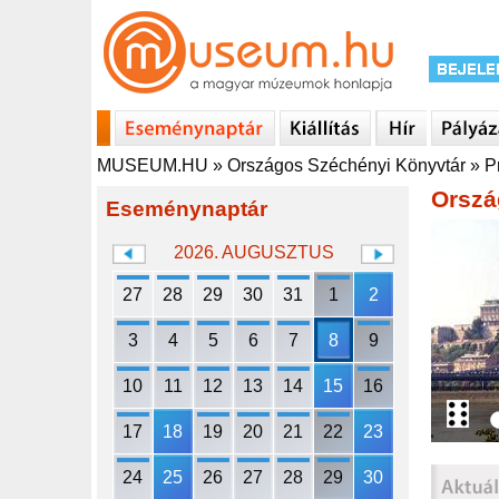
MUSEUM.HU
»
Országos Széchényi Könyvtár
»
P
Orszá
Eseménynaptár
2026. AUGUSZTUS
27
28
29
30
31
1
2
3
4
5
6
7
8
9
10
11
12
13
14
15
16
17
18
19
20
21
22
23
24
25
26
27
28
29
30