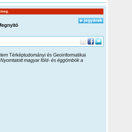
 meg.
Megnyitó
tem Térképtudományi és Geoinformatikai
a
Nyomtatott magyar föld- és éggömbök a