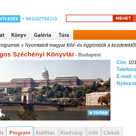
rogramok
»
Nyomtatott magyar föld- és éggömbök a kezdetektől
gos Széchényi Könyvtár
- Budapest
Cím:
101
Telefon
E-mail:
Nyitva t