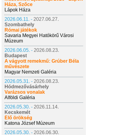
Háza, Szőce
Lápok Háza
2026.06.11. -
2027.06.27.
Szombathely
Római játékok
Savaria Megyei Hatókörű Városi
Múzeum
2026.06.05. -
2026.08.23.
Budapest
A vágyott remekmű: Grúber Béla
művészete
Magyar Nemzeti Galéria
2026.05.31. -
2026.08.23.
Hódmezővásárhely
Varázsos vonalak
Alföldi Galéria
2026.05.30. -
2026.11.14.
Kecskemét
Élő örökség
Katona József Múzeum
2026.05.30. -
2026.06.30.