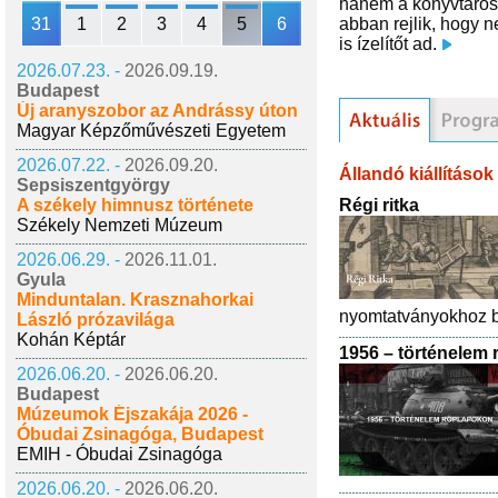
hanem a könyvtároso
31
1
2
3
4
5
6
abban rejlik, hogy 
is ízelítőt ad.
2026.07.23. -
2026.09.19.
Budapest
Új aranyszobor az Andrássy úton
Magyar Képzőművészeti Egyetem
2026.07.22. -
2026.09.20.
Állandó kiállítások
Sepsiszentgyörgy
Régi ritka
A székely himnusz története
Székely Nemzeti Múzeum
2026.06.29. -
2026.11.01.
Gyula
Minduntalan. Krasznahorkai
nyomtatványokhoz bi
László prózavilága
Kohán Képtár
1956 – történelem
2026.06.20. -
2026.06.20.
Budapest
Múzeumok Éjszakája 2026 -
Óbudai Zsinagóga, Budapest
EMIH - Óbudai Zsinagóga
2026.06.20. -
2026.06.20.