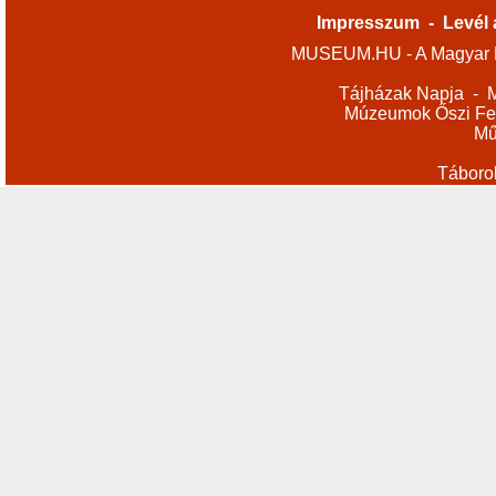
Impresszum
-
Levél 
MUSEUM.HU - A Magyar M
Tájházak Napja
-
M
Múzeumok Őszi Fes
Mű
Táboro