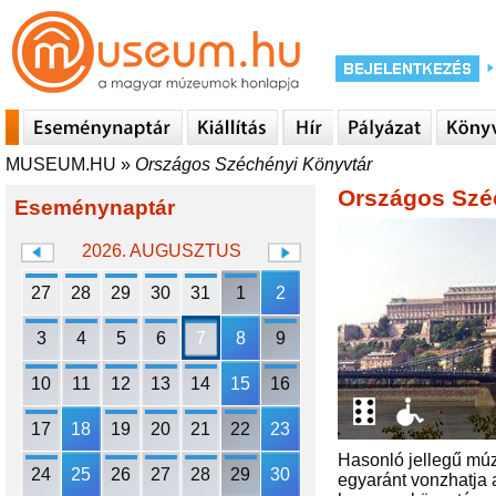
MUSEUM.HU
»
Országos Széchényi Könyvtár
Országos Szé
Eseménynaptár
2026. AUGUSZTUS
27
28
29
30
31
1
2
3
4
5
6
7
8
9
10
11
12
13
14
15
16
17
18
19
20
21
22
23
Hasonló jellegű mú
24
25
26
27
28
29
30
egyaránt vonzhatja a