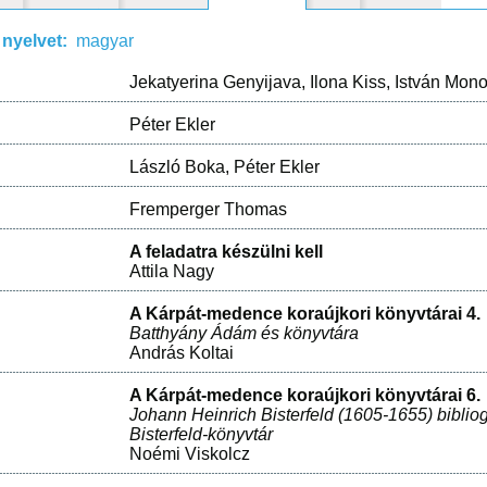
 nyelvet:
magyar
Jekatyerina Genyijava
,
Ilona Kiss
,
István Mon
Péter Ekler
László Boka
,
Péter Ekler
Fremperger Thomas
A feladatra készülni kell
Attila Nagy
A Kárpát-medence koraújkori könyvtárai 4.
Batthyány Ádám és könyvtára
András Koltai
A Kárpát-medence koraújkori könyvtárai 6.
Johann Heinrich Bisterfeld (1605-1655) bibliog
Bisterfeld-könyvtár
Noémi Viskolcz