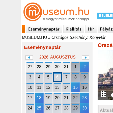
MUSEUM.HU
»
Országos Széchényi Könyvtár
Orszá
Eseménynaptár
2026. AUGUSZTUS
27
28
29
30
31
1
2
3
4
5
6
7
8
9
10
11
12
13
14
15
16
17
18
19
20
21
22
23
24
25
26
27
28
29
30