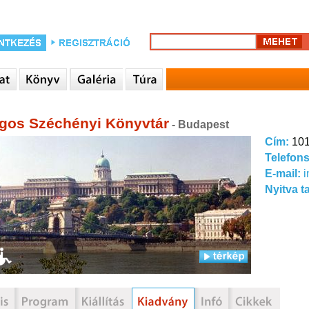
gos Széchényi Könyvtár
- Budapest
Cím:
101
Telefon
E-mail:
Nyitva t