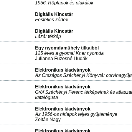
1956. Röplapok és plakátok
Digitális Kincstár
Festetics-kódex
Digitális Kincstár
Lázár térkép
Egy nyomdaműhely titkaiból
125 éves a gyomai Kner nyomda
Julianna Füzesné Hudák
Elektronikus kiadványok
Az Országos Széchényi Könyvtár corvinagyű
Elektronikus kiadványok
Gróf Széchényi Ferenc térképeinek és atlasza
katalógusa
Elektronikus kiadványok
Az 1956-os hírlapok teljes gyűjteménye
Zoltán Nagy
Elektronikus kiadványok