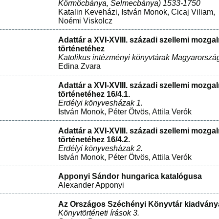
Körmöcbánya, Selmecbánya) 1533-1750
Katalin Keveházi
,
István Monok
,
Cicaj Viliam
,
Noémi Viskolcz
Adattár a XVI-XVIII. századi szellemi mozga
történetéhez
Katolikus intézményi könyvtárak Magyarorszá
Edina Zvara
Adattár a XVI-XVIII. századi szellemi mozga
történetéhez 16/4.1.
Erdélyi könyvesházak 1.
István Monok
,
Péter Ötvös
,
Attila Verók
Adattár a XVI-XVIII. századi szellemi mozga
történetéhez 16/4.2.
Erdélyi könyvesházak 2.
István Monok
,
Péter Ötvös
,
Attila Verók
Apponyi Sándor hungarica katalógusa
Alexander Apponyi
Az Országos Széchényi Könyvtár kiadványa
Könyvtörténeti írások 3.