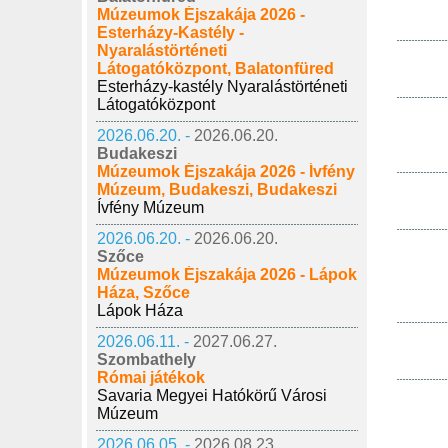
Múzeumok Éjszakája 2026 -
Esterházy-Kastély -
Nyaralástörténeti
Látogatóközpont, Balatonfüred
Esterházy-kastély Nyaralástörténeti
Látogatóközpont
2026.06.20. -
2026.06.20.
Budakeszi
Múzeumok Éjszakája 2026 - Ívfény
Múzeum, Budakeszi, Budakeszi
Ívfény Múzeum
2026.06.20. -
2026.06.20.
Szőce
Múzeumok Éjszakája 2026 - Lápok
Háza, Szőce
Lápok Háza
2026.06.11. -
2027.06.27.
Szombathely
Római játékok
Savaria Megyei Hatókörű Városi
Múzeum
2026.06.05. -
2026.08.23.