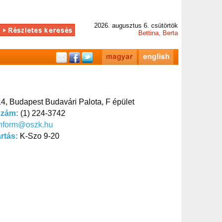
2026. augusztus 6. csütörtök
Bettina, Berta
4, Budapest Budavári Palota, F épület
szám:
(1) 224-3742
inform@oszk.hu
artás:
K-Szo 9-20