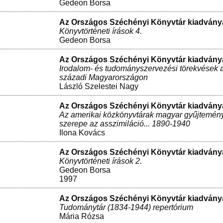
Gedeon Borsa
Az Országos Széchényi Könyvtár kiadványa
Könyvtörténeti írások 4.
Gedeon Borsa
Az Országos Széchényi Könyvtár kiadványa
Irodalom- és tudományszervezési törekvések a
századi Magyarországon
László Szelestei Nagy
Az Országos Széchényi Könyvtár kiadványa
Az amerikai közkönyvtárak magyar gyűjtemén
szerepe az asszimiláció... 1890-1940
Ilona Kovács
Az Országos Széchényi Könyvtár kiadványa
Könyvtörténeti írások 2.
Gedeon Borsa
1997
Az Országos Széchényi Könyvtár kiadványa
Tudománytár (1834-1944) repertórium
Mária Rózsa