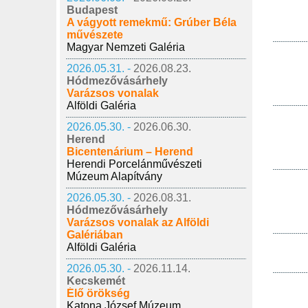
Budapest
A vágyott remekmű: Grúber Béla
művészete
Magyar Nemzeti Galéria
2026.05.31. -
2026.08.23.
Hódmezővásárhely
Varázsos vonalak
Alföldi Galéria
2026.05.30. -
2026.06.30.
Herend
Bicentenárium – Herend
Herendi Porcelánművészeti
Múzeum Alapítvány
2026.05.30. -
2026.08.31.
Hódmezővásárhely
Varázsos vonalak az Alföldi
Galériában
Alföldi Galéria
2026.05.30. -
2026.11.14.
Kecskemét
Élő örökség
Katona József Múzeum