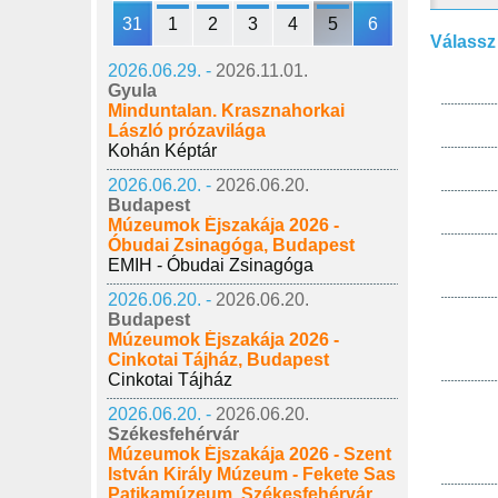
31
1
2
3
4
5
6
Válassz
2026.06.29. -
2026.11.01.
Gyula
Minduntalan. Krasznahorkai
László prózavilága
Kohán Képtár
2026.06.20. -
2026.06.20.
Budapest
Múzeumok Éjszakája 2026 -
Óbudai Zsinagóga, Budapest
EMIH - Óbudai Zsinagóga
2026.06.20. -
2026.06.20.
Budapest
Múzeumok Éjszakája 2026 -
Cinkotai Tájház, Budapest
Cinkotai Tájház
2026.06.20. -
2026.06.20.
Székesfehérvár
Múzeumok Éjszakája 2026 - Szent
István Király Múzeum - Fekete Sas
Patikamúzeum, Székesfehérvár