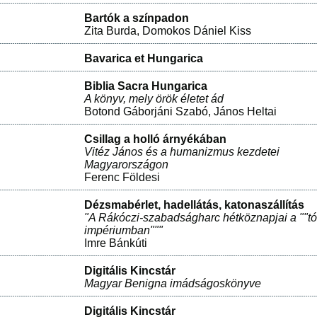
Bartók a színpadon
Zita Burda
,
Domokos Dániel Kiss
Bavarica et Hungarica
Biblia Sacra Hungarica
A könyv, mely örök életet ád
Botond Gáborjáni Szabó
,
János Heltai
Csillag a holló árnyékában
Vitéz János és a humanizmus kezdetei
Magyarországon
Ferenc Földesi
Dézsmabérlet, hadellátás, katonaszállítás
"A Rákóczi-szabadságharc hétköznapjai a ""tó
impériumban"""
Imre Bánkúti
Digitális Kincstár
Magyar Benigna imádságoskönyve
Digitális Kincstár