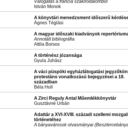
Válogatás a francia szakirodalomból
István Monok
A könyvtári menedzsment időszerű kérdése
Ágnes Téglási
A magyar időszaki kiadványok repertóriuma
Annotált bibliográfia
Attila Borsos
A történész józansága
Gyula Juhász
A váci püspöki egyházlátogatási jegyzőkö
protestáns vonatkozású bejegyzései a 18.
században
Béla Holl
A Zirci Reguly Antal Műemlékkönyvtár
Gusztávné Urbán
Adattár a XVI-XVIII. századi szellemi mozga
történetéhez
A bányavárosok olvasmányai (Besztercebánya