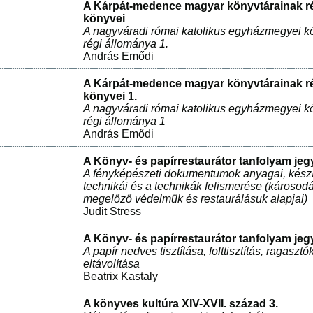
A Kárpát-medence magyar könyvtárainak r
könyvei
A nagyváradi római katolikus egyházmegyei k
régi állománya 1.
András Emődi
A Kárpát-medence magyar könyvtárainak r
könyvei 1.
A nagyváradi római katolikus egyházmegyei k
régi állománya 1
András Emődi
A Könyv- és papírrestaurátor tanfolyam jeg
A fényképészeti dokumentumok anyagai, készí
technikái és a technikák felismerése (károsod
megelőző védelmük és restaurálásuk alapjai)
Judit Stress
A Könyv- és papírrestaurátor tanfolyam jeg
A papír nedves tisztítása, folttisztítás, ragasztó
eltávolítása
Beatrix Kastaly
A könyves kultúra XIV-XVII. század 3.