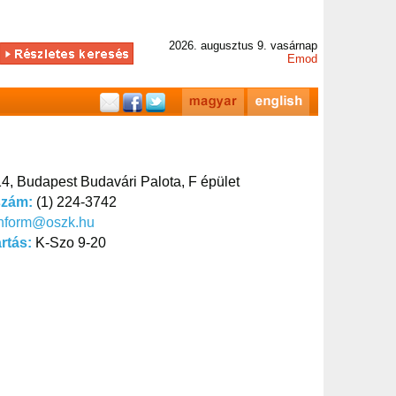
2026. augusztus 9. vasárnap
Emod
4, Budapest Budavári Palota, F épület
szám:
(1) 224-3742
inform@oszk.hu
artás:
K-Szo 9-20