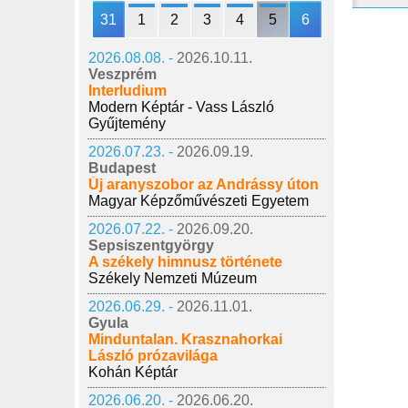
31
1
2
3
4
5
6
2026.08.08. -
2026.10.11.
Veszprém
Interludium
Modern Képtár - Vass László
Gyűjtemény
2026.07.23. -
2026.09.19.
Budapest
Új aranyszobor az Andrássy úton
Magyar Képzőművészeti Egyetem
2026.07.22. -
2026.09.20.
Sepsiszentgyörgy
A székely himnusz története
Székely Nemzeti Múzeum
2026.06.29. -
2026.11.01.
Gyula
Minduntalan. Krasznahorkai
László prózavilága
Kohán Képtár
2026.06.20. -
2026.06.20.