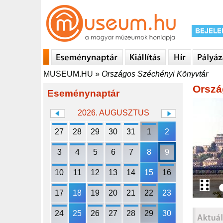
MUSEUM.HU
»
Országos Széchényi Könyvtár
Orszá
Eseménynaptár
2026. AUGUSZTUS
27
28
29
30
31
1
2
3
4
5
6
7
8
9
10
11
12
13
14
15
16
17
18
19
20
21
22
23
24
25
26
27
28
29
30