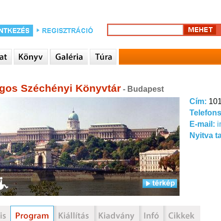
gos Széchényi Könyvtár
- Budapest
Cím:
101
Telefon
E-mail:
Nyitva t