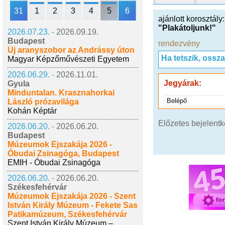
31
1
2
3
4
5
6
ajánlott korosztály
"Plakátoljunk!"
2026.07.23. -
2026.09.19.
Budapest
rendezvény
Új aranyszobor az Andrássy úton
Ha tetszik, ossz
Magyar Képzőművészeti Egyetem
2026.06.29. -
2026.11.01.
Jegyárak:
Gyula
Minduntalan. Krasznahorkai
Belépő
László prózavilága
Kohán Képtár
Előzetes bejelent
2026.06.20. -
2026.06.20.
Budapest
Múzeumok Éjszakája 2026 -
Óbudai Zsinagóga, Budapest
EMIH - Óbudai Zsinagóga
2026.06.20. -
2026.06.20.
Székesfehérvár
Múzeumok Éjszakája 2026 - Szent
István Király Múzeum - Fekete Sas
Patikamúzeum, Székesfehérvár
Szent István Király Múzeum –