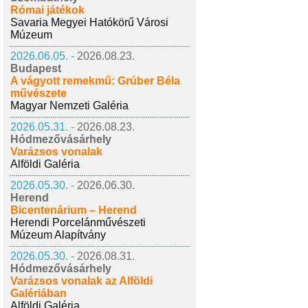
Római játékok
Savaria Megyei Hatókörű Városi
Múzeum
2026.06.05. -
2026.08.23.
Budapest
A vágyott remekmű: Grúber Béla
művészete
Magyar Nemzeti Galéria
2026.05.31. -
2026.08.23.
Hódmezővásárhely
Varázsos vonalak
Alföldi Galéria
2026.05.30. -
2026.06.30.
Herend
Bicentenárium – Herend
Herendi Porcelánművészeti
Múzeum Alapítvány
2026.05.30. -
2026.08.31.
Hódmezővásárhely
Varázsos vonalak az Alföldi
Galériában
Alföldi Galéria