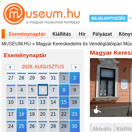
MUSEUM.HU
»
Magyar Kereskedelmi és Vendéglátóipari Mú
Magyar Keres
Eseménynaptár
2026. AUGUSZTUS
27
28
29
30
31
1
2
3
4
5
6
7
8
9
10
11
12
13
14
15
16
17
18
19
20
21
22
23
24
25
26
27
28
29
30