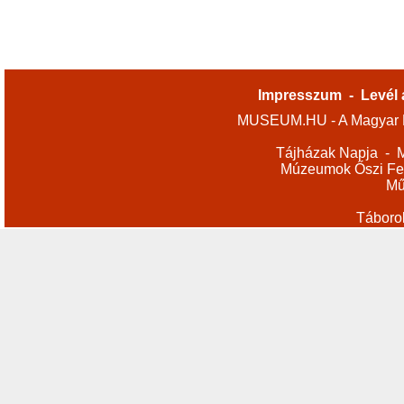
Impresszum
-
Levél 
MUSEUM.HU - A Magyar M
Tájházak Napja
-
M
Múzeumok Őszi Fes
Mű
Táboro