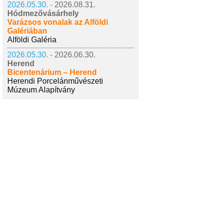
2026.05.30. -
2026.08.31.
Hódmezővásárhely
Varázsos vonalak az Alföldi
Galériában
Alföldi Galéria
2026.05.30. -
2026.06.30.
Herend
Bicentenárium – Herend
Herendi Porcelánművészeti
Múzeum Alapítvány