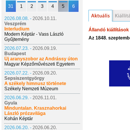
31
1
2
3
4
5
6
2026.08.08. -
2026.10.11.
Veszprém
Interludium
Állandó kiállítások
Modern Képtár - Vass László
Az 1848. szeptembe
Gyűjtemény
2026.07.23. -
2026.09.19.
Budapest
Új aranyszobor az Andrássy úton
Magyar Képzőművészeti Egyetem
2026.07.22. -
2026.09.20.
Sepsiszentgyörgy
A székely himnusz története
Székely Nemzeti Múzeum
2026.06.29. -
2026.11.01.
Gyula
Minduntalan. Krasznahorkai
László prózavilága
Kohán Képtár
2026.06.20. -
2026.06.20.