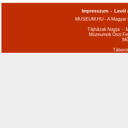
Impresszum
-
Levél 
MUSEUM.HU - A Magyar M
Tájházak Napja
-
M
Múzeumok Őszi Fes
Mű
Táboro