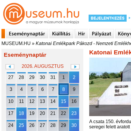
MUSEUM.HU
»
Katonai Emlékpark Pákozd - Nemzeti Emlékh
Katonai Emlé
Eseménynaptár
2026. AUGUSZTUS
27
28
29
30
31
1
2
3
4
5
6
7
8
9
10
11
12
13
14
15
16
17
18
19
20
21
22
23
A csata 150. évfordu
24
25
26
27
28
29
30
seregei felett arato