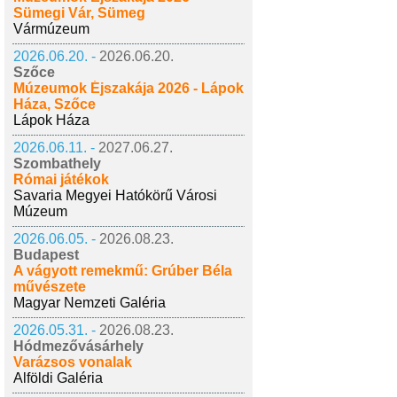
Sümegi Vár, Sümeg
Vármúzeum
2026.06.20. -
2026.06.20.
Szőce
Múzeumok Éjszakája 2026 - Lápok
Háza, Szőce
Lápok Háza
2026.06.11. -
2027.06.27.
Szombathely
Római játékok
Savaria Megyei Hatókörű Városi
Múzeum
2026.06.05. -
2026.08.23.
Budapest
A vágyott remekmű: Grúber Béla
művészete
Magyar Nemzeti Galéria
2026.05.31. -
2026.08.23.
Hódmezővásárhely
Varázsos vonalak
Alföldi Galéria