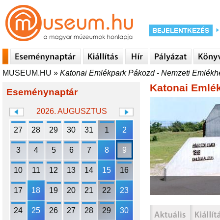
MUSEUM.HU
»
Katonai Emlékpark Pákozd - Nemzeti Emlékh
Katonai Emlé
Eseménynaptár
2026. AUGUSZTUS
27
28
29
30
31
1
2
3
4
5
6
7
8
9
10
11
12
13
14
15
16
17
18
19
20
21
22
23
24
25
26
27
28
29
30