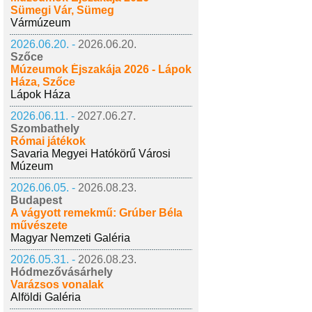
Sümegi Vár, Sümeg
Vármúzeum
2026.06.20. -
2026.06.20.
Szőce
Múzeumok Éjszakája 2026 - Lápok
Háza, Szőce
Lápok Háza
2026.06.11. -
2027.06.27.
Szombathely
Római játékok
Savaria Megyei Hatókörű Városi
Múzeum
2026.06.05. -
2026.08.23.
Budapest
A vágyott remekmű: Grúber Béla
művészete
Magyar Nemzeti Galéria
2026.05.31. -
2026.08.23.
Hódmezővásárhely
Varázsos vonalak
Alföldi Galéria