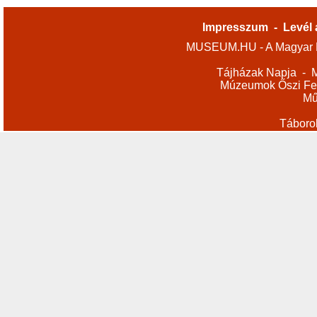
Impresszum
-
Levél 
MUSEUM.HU - A Magyar M
Tájházak Napja
-
M
Múzeumok Őszi Fes
Mű
Táboro