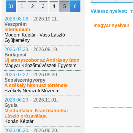
31
1
2
3
4
5
6
Válassz nyelvet:
m
2026.08.08. -
2026.10.11.
Veszprém
magyar nyelven
Interludium
Modern Képtár - Vass László
Gyűjtemény
2026.07.23. -
2026.09.19.
Budapest
Új aranyszobor az Andrássy úton
Magyar Képzőművészeti Egyetem
2026.07.22. -
2026.09.20.
Sepsiszentgyörgy
A székely himnusz története
Székely Nemzeti Múzeum
2026.06.29. -
2026.11.01.
Gyula
Minduntalan. Krasznahorkai
László prózavilága
Kohán Képtár
2026.06.20. -
2026.06.20.