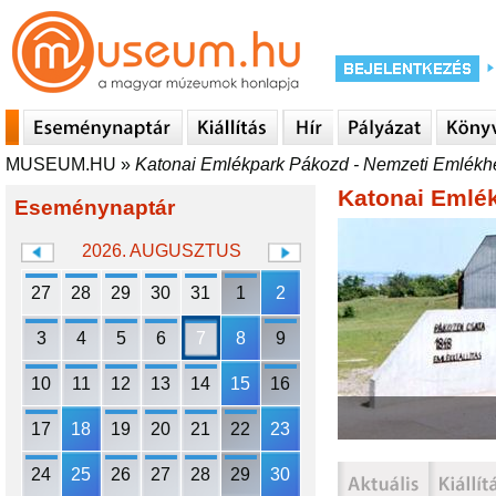
MUSEUM.HU
»
Katonai Emlékpark Pákozd - Nemzeti Emlékh
Katonai Emlé
Eseménynaptár
2026. AUGUSZTUS
27
28
29
30
31
1
2
3
4
5
6
7
8
9
10
11
12
13
14
15
16
17
18
19
20
21
22
23
24
25
26
27
28
29
30