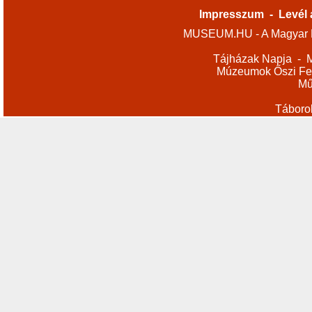
Impresszum
-
Levél 
MUSEUM.HU - A Magyar M
Tájházak Napja
-
M
Múzeumok Őszi Fes
Mű
Táboro