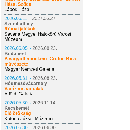
Háza, Szőce
Lápok Háza
2026.06.11. -
2027.06.27.
Szombathely
Római játékok
Savaria Megyei Hatókörű Városi
Múzeum
2026.06.05. -
2026.08.23.
Budapest
A vágyott remekmű: Grúber Béla
művészete
Magyar Nemzeti Galéria
2026.05.31. -
2026.08.23.
Hódmezővásárhely
Varázsos vonalak
Alföldi Galéria
2026.05.30. -
2026.11.14.
Kecskemét
Élő örökség
Katona József Múzeum
2026.05.30. -
2026.06.30.