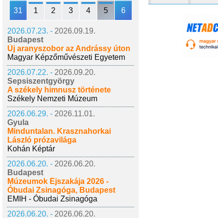
31
1
2
3
4
5
6
2026.07.23. -
2026.09.19.
Budapest
Új aranyszobor az Andrássy úton
Magyar Képzőművészeti Egyetem
2026.07.22. -
2026.09.20.
Sepsiszentgyörgy
A székely himnusz története
Székely Nemzeti Múzeum
2026.06.29. -
2026.11.01.
Gyula
Minduntalan. Krasznahorkai
László prózavilága
Kohán Képtár
2026.06.20. -
2026.06.20.
Budapest
Múzeumok Éjszakája 2026 -
Óbudai Zsinagóga, Budapest
EMIH - Óbudai Zsinagóga
2026.06.20. -
2026.06.20.