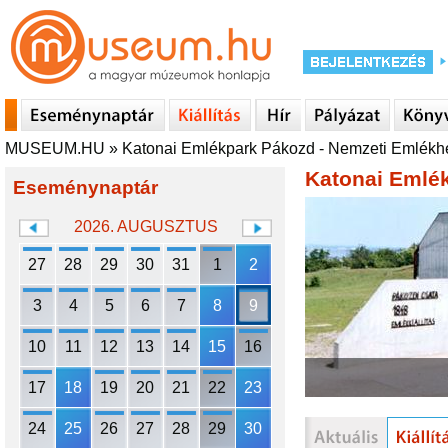
MUSEUM.HU
»
Katonai Emlékpark Pákozd - Nemzeti Emlékh
Katonai Emlé
Eseménynaptár
2026. AUGUSZTUS
27
28
29
30
31
1
2
3
4
5
6
7
8
9
10
11
12
13
14
15
16
17
18
19
20
21
22
23
24
25
26
27
28
29
30