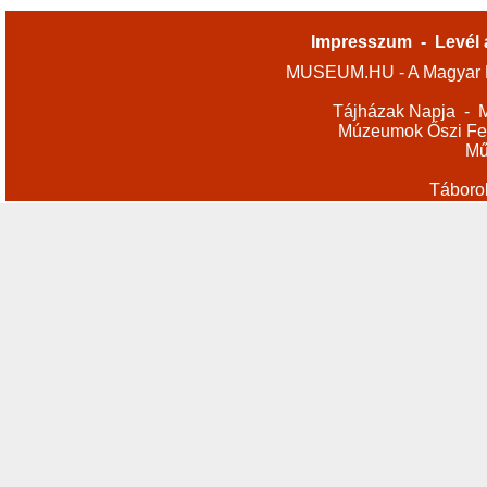
Impresszum
-
Levél 
MUSEUM.HU - A Magyar M
Tájházak Napja
-
M
Múzeumok Őszi Fes
Mű
Táboro