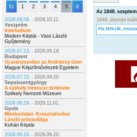
31
1
2
3
4
5
6
Az 1848. szeptemb
2026.08.08. -
2026.10.11.
1848
,
állandó kiáll
Veszprém
Ha tetszik, ossz
Interludium
Modern Képtár - Vass László
Gyűjtemény
2026.07.23. -
2026.09.19.
Budapest
Új aranyszobor az Andrássy úton
Magyar Képzőművészeti Egyetem
2026.07.22. -
2026.09.20.
Sepsiszentgyörgy
A székely himnusz története
Székely Nemzeti Múzeum
2026.06.29. -
2026.11.01.
Gyula
Minduntalan. Krasznahorkai
László prózavilága
Kohán Képtár
2026.06.20. -
2026.06.20.