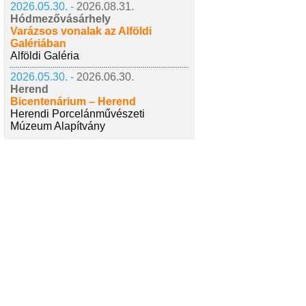
2026.05.30. -
2026.08.31.
Hódmezővásárhely
Varázsos vonalak az Alföldi
Galériában
Alföldi Galéria
2026.05.30. -
2026.06.30.
Herend
Bicentenárium – Herend
Herendi Porcelánművészeti
Múzeum Alapítvány