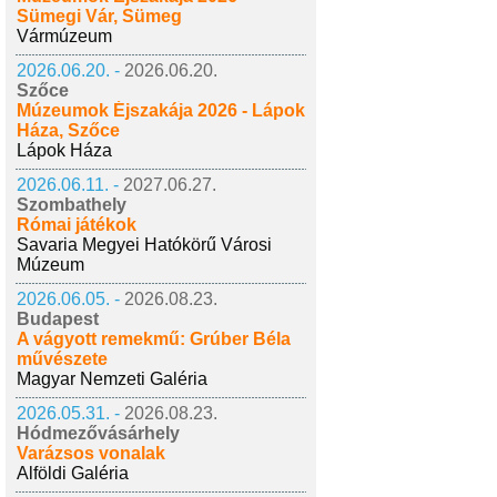
Sümegi Vár, Sümeg
Vármúzeum
2026.06.20. -
2026.06.20.
Szőce
Múzeumok Éjszakája 2026 - Lápok
Háza, Szőce
Lápok Háza
2026.06.11. -
2027.06.27.
Szombathely
Római játékok
Savaria Megyei Hatókörű Városi
Múzeum
2026.06.05. -
2026.08.23.
Budapest
A vágyott remekmű: Grúber Béla
művészete
Magyar Nemzeti Galéria
2026.05.31. -
2026.08.23.
Hódmezővásárhely
Varázsos vonalak
Alföldi Galéria