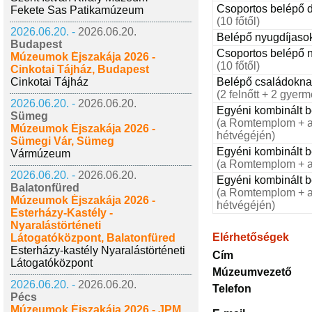
Csoportos belépő 
Fekete Sas Patikamúzeum
(10 főtől)
2026.06.20. -
2026.06.20.
Belépő nyugdíjaso
Budapest
Csoportos belépő 
Múzeumok Éjszakája 2026 -
(10 főtől)
Cinkotai Tájház, Budapest
Belépő családokna
Cinkotai Tájház
(2 felnőtt + 2 gyerm
2026.06.20. -
2026.06.20.
Egyéni kombinált b
Sümeg
(a Romtemplom + a
Múzeumok Éjszakája 2026 -
hétvégéjén)
Sümegi Vár, Sümeg
Egyéni kombinált 
Vármúzeum
(a Romtemplom + 
2026.06.20. -
2026.06.20.
Egyéni kombinált 
Balatonfüred
(a Romtemplom + a
Múzeumok Éjszakája 2026 -
hétvégéjén)
Esterházy-Kastély -
Nyaralástörténeti
Elérhetőségek
Látogatóközpont, Balatonfüred
Esterházy-kastély Nyaralástörténeti
Cím
Látogatóközpont
Múzeumvezető
2026.06.20. -
2026.06.20.
Telefon
Pécs
Múzeumok Éjszakája 2026 - JPM