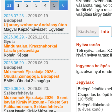
szebbnél-szebb darab
31
1
2
3
4
5
6
vásárolta meg, volt
került elő, így a re
világítási tárgy ta
2026.07.23. -
2026.09.19.
Budapest
Új aranyszobor az Andrássy úton
Magyar Képzőművészeti Egyetem
2026.06.29. -
2026.11.01.
Gyula
Nyitva tartás
Minduntalan. Krasznahorkai
Téli nyitva tartás: X
László prózavilága
Nyári nyitva tartás: 
Kohán Képtár
2026.06.20. -
2026.06.20.
Ingyenes belépés
Budapest
Igazolvánnyal rend
Múzeumok Éjszakája 2026 -
Óbudai Zsinagóga, Budapest
EMIH - Óbudai Zsinagóga
Jegyárak
2026.06.20. -
2026.06.20.
Belépő felnőttekne
Székesfehérvár
Csoportos belépő f
Múzeumok Éjszakája 2026 - Szent
(10 főtől)
István Király Múzeum - Fekete Sas
Belépő diákoknak
Patikamúzeum, Székesfehérvár
(6 éves kortól)
Szent István Király Múzeum –