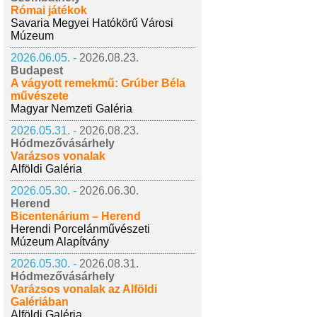
Római játékok
Savaria Megyei Hatókörű Városi
Múzeum
2026.06.05. -
2026.08.23.
Budapest
A vágyott remekmű: Grúber Béla
művészete
Magyar Nemzeti Galéria
2026.05.31. -
2026.08.23.
Hódmezővásárhely
Varázsos vonalak
Alföldi Galéria
2026.05.30. -
2026.06.30.
Herend
Bicentenárium – Herend
Herendi Porcelánművészeti
Múzeum Alapítvány
2026.05.30. -
2026.08.31.
Hódmezővásárhely
Varázsos vonalak az Alföldi
Galériában
Alföldi Galéria