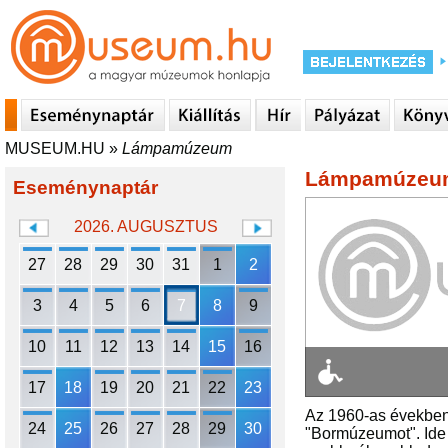
MUSEUM.HU
»
Lámpamúzeum
Lámpamúzeu
Eseménynaptár
2026. AUGUSZTUS
27
28
29
30
31
1
2
3
4
5
6
7
8
9
10
11
12
13
14
15
16
17
18
19
20
21
22
23
Az 1960-as években 
24
25
26
27
28
29
30
"Bormúzeumot". Ide 