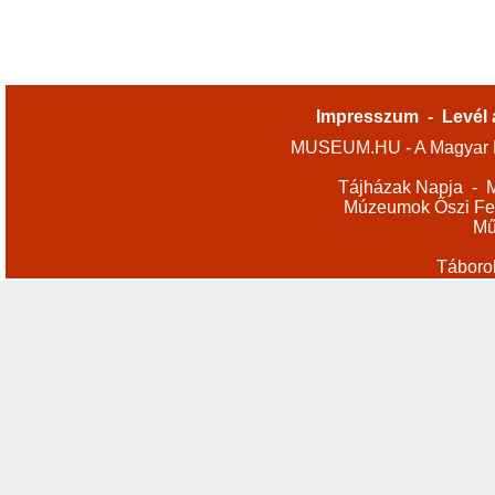
Impresszum
-
Levél 
MUSEUM.HU - A Magyar M
Tájházak Napja
-
M
Múzeumok Őszi Fes
Mű
Táboro