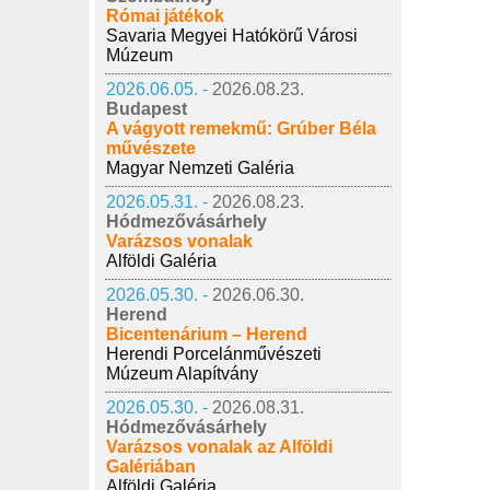
Római játékok
Savaria Megyei Hatókörű Városi
Múzeum
2026.06.05. -
2026.08.23.
Budapest
A vágyott remekmű: Grúber Béla
művészete
Magyar Nemzeti Galéria
2026.05.31. -
2026.08.23.
Hódmezővásárhely
Varázsos vonalak
Alföldi Galéria
2026.05.30. -
2026.06.30.
Herend
Bicentenárium – Herend
Herendi Porcelánművészeti
Múzeum Alapítvány
2026.05.30. -
2026.08.31.
Hódmezővásárhely
Varázsos vonalak az Alföldi
Galériában
Alföldi Galéria