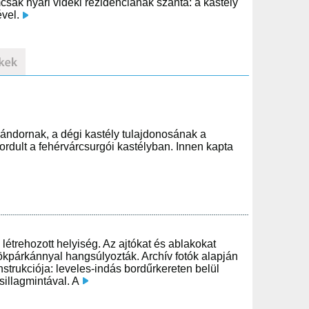
mcsak nyári vidéki rezidenciának szánta: a kastély
ével.
 Sándornak, a dégi kastély tulajdonosának a
rdult a fehérvárcsurgói kastélyban. Innen kapta
étrehozott helyiség. Az ajtókat és ablakokat
ökpárkánnyal hangsúlyozták. Archív fotók alapján
onstrukciója: leveles-indás bordűrkereten belül
sillagmintával. A