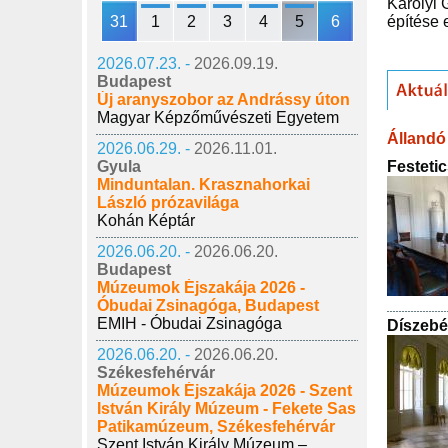
Károlyi 
31
1
2
3
4
5
6
építése 
2026.07.23. -
2026.09.19.
Budapest
Új aranyszobor az Andrássy úton
Magyar Képzőművészeti Egyetem
Állandó 
2026.06.29. -
2026.11.01.
Festeti
Gyula
Minduntalan. Krasznahorkai
László prózavilága
Kohán Képtár
2026.06.20. -
2026.06.20.
Budapest
Múzeumok Éjszakája 2026 -
Óbudai Zsinagóga, Budapest
EMIH - Óbudai Zsinagóga
Díszebé
2026.06.20. -
2026.06.20.
Székesfehérvár
Múzeumok Éjszakája 2026 - Szent
István Király Múzeum - Fekete Sas
Patikamúzeum, Székesfehérvár
Szent István Király Múzeum –