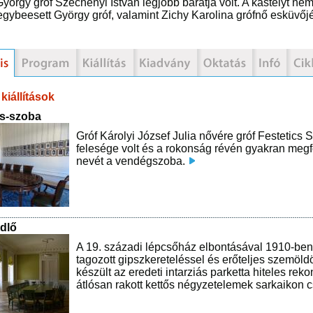
György gróf Széchenyi István legjobb barátja volt. A kastélyt ne
egybeesett György gróf, valamint Zichy Karolina grófnő esküvőj
kiállítások
cs-szoba
Gróf Károlyi József Julia nővére gróf Festetics
felesége volt és a rokonság révén gyakran megfo
nevét a vendégszoba.
dlő
A 19. századi lépcsőház elbontásával 1910-ben l
tagozott gipszkereteléssel és erőteljes szemöld
készült az eredeti intarziás parketta hiteles rek
átlósan rakott kettős négyzetelemek sarkaikon c