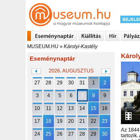
MUSEUM.HU
»
Károlyi-Kastély
Károl
Eseménynaptár
2026. AUGUSZTUS
27
28
29
30
31
1
2
3
4
5
6
7
8
9
10
11
12
13
14
15
16
17
18
19
20
21
22
23
Az 1844 
24
25
26
27
28
29
30
tartozik