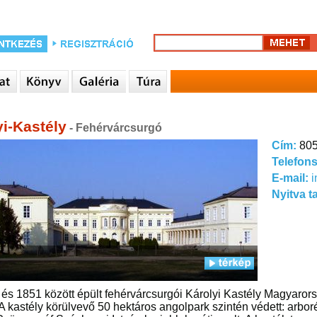
yi-Kastély
- Fehérvárcsurgó
Cím:
805
Telefon
E-mail:
i
Nyitva t
és 1851 között épült fehérvárcsurgói Károlyi Kastély Magyaror
. A kastély körülvevő 50 hektáros angolpark szintén védett: arboré