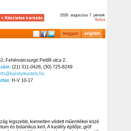
2026. augusztus 7. péntek
Ibolya
2, Fehérvárcsurgó Petőfi utca 2.
szám:
(21) 311-0426, (30) 725-8249
nfo@karolyikastely.hu
artás:
H-V 10-17
szág legszebb, kiemelten védett műemlékei közé
tum és botanikus kert. A kastély építője, gróf