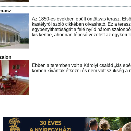
erasz
Az 1850-es években épült öntöttvas terasz. Első 
kastélyról szóló cikkében olvasható. Ez a terasz 
egybenyithatóságát a felé nyíló három szalonból,
kis kertbe, ahonnan lépcső vezetett az egykori t
zalon
Ebben a teremben volt a Károlyi család „kis ebé
körben kívántak étkezni és nem volt szükség a 