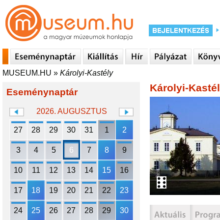
MUSEUM.HU
»
Károlyi-Kastély
Károlyi-Kasté
Eseménynaptár
2026. AUGUSZTUS
27
28
29
30
31
1
2
3
4
5
6
7
8
9
10
11
12
13
14
15
16
17
18
19
20
21
22
23
24
25
26
27
28
29
30