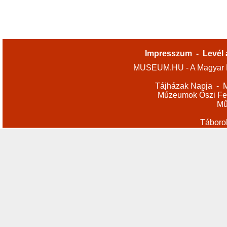
Impresszum
-
Levél 
MUSEUM.HU - A Magyar M
Tájházak Napja
-
M
Múzeumok Őszi Fes
Mű
Táboro