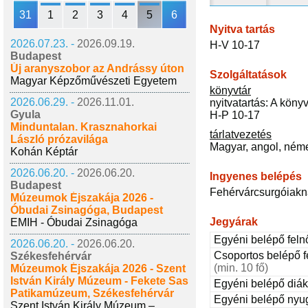
31
1
2
3
4
5
6
Nyitva tartás
2026.07.23. -
2026.09.19.
H-V 10-17
Budapest
Új aranyszobor az Andrássy úton
Szolgáltatások
Magyar Képzőművészeti Egyetem
könyvtár
2026.06.29. -
2026.11.01.
nyitvatartás: A könyv
Gyula
H-P 10-17
Minduntalan. Krasznahorkai
tárlatvezetés
László prózavilága
Magyar, angol, német
Kohán Képtár
2026.06.20. -
2026.06.20.
Ingyenes belépés
Budapest
Fehérvárcsurgóiakna
Múzeumok Éjszakája 2026 -
Óbudai Zsinagóga, Budapest
Jegyárak
EMIH - Óbudai Zsinagóga
Egyéni belépő feln
2026.06.20. -
2026.06.20.
Csoportos belépő f
Székesfehérvár
(min. 10 fő)
Múzeumok Éjszakája 2026 - Szent
István Király Múzeum - Fekete Sas
Egyéni belépő diá
Patikamúzeum, Székesfehérvár
Egyéni belépő nyu
Szent István Király Múzeum –