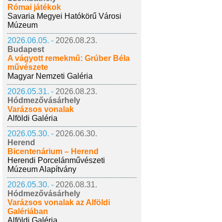
Római játékok
Savaria Megyei Hatókörű Városi
Múzeum
2026.06.05. -
2026.08.23.
Budapest
A vágyott remekmű: Grúber Béla
művészete
Magyar Nemzeti Galéria
2026.05.31. -
2026.08.23.
Hódmezővásárhely
Varázsos vonalak
Alföldi Galéria
2026.05.30. -
2026.06.30.
Herend
Bicentenárium – Herend
Herendi Porcelánművészeti
Múzeum Alapítvány
2026.05.30. -
2026.08.31.
Hódmezővásárhely
Varázsos vonalak az Alföldi
Galériában
Alföldi Galéria