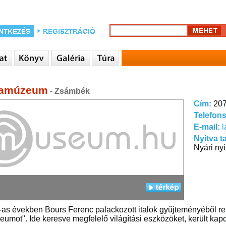
amúzeum
- Zsámbék
Cím:
207
Telefon
E-mail:
Nyitva t
Nyári nyi
as években Bours Ferenc palackozott italok gyűjteményéből re
umot". Ide keresve megfelelő világítási eszközöket, került kap