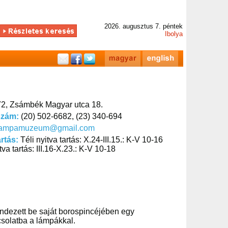
2026. augusztus 7. péntek
Ibolya
2, Zsámbék Magyar utca 18.
szám:
(20) 502-6682, (23) 340-694
lampamuzeum@gmail.com
artás:
Téli nyitva tartás: X.24-III.15.: K-V 10-16
tva tartás: III.16-X.23.: K-V 10-18
ndezett be saját borospincéjében egy
csolatba a lámpákkal.