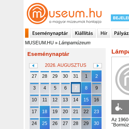
MUSEUM.HU
»
Lámpamúzeum
Lámp
Eseménynaptár
2026. AUGUSZTUS
27
28
29
30
31
1
2
3
4
5
6
7
8
9
10
11
12
13
14
15
16
17
18
19
20
21
22
23
Az 1960-
24
25
26
27
28
29
30
"Bormúze