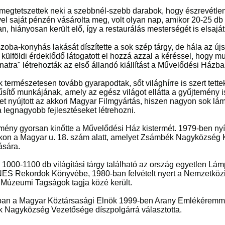
megtetszettek neki a szebbnél-szebb darabok, hogy észrevétlenül i
vel saját pénzén vásárolta meg, volt olyan nap, amikor 20-25 db
n, hiányosan került elő, így a restaurálás mesterségét is elsaj
szoba-konyhás lakását díszítette a sok szép tárgy, de hála az új
 külföldi érdeklődő látogatott el hozzá azzal a kéréssel, hogy 
natra" létrehozták az első állandó kiállítást a Művelődési Házba
 természetesen tovább gyarapodtak, sőt világhírre is szert tett
sítő munkájának, amely az egész világot ellátta a gyűjtemény
et nyújtott az akkori Magyar Filmgyártás, hiszen nagyon sok lá
 a legnagyobb fejlesztéseket létrehozni.
mény gyorsan kinőtte a Művelődési Ház kistermét. 1979-ben n
on a Magyar u. 18. szám alatt, amelyet Zsámbék Nagyközség
ására.
 1000-1100 db világítási tárgy található az ország egyetlen 
ES Rekordok Könyvébe, 1980-ban felvételt nyert a Nemzetköz
 Múzeumi Tagságok tagja közé került.
an a Magyar Köztársasági Elnök 1999-ben Arany Emlékéremmel
 Nagyközség Vezetősége díszpolgárrá választotta.