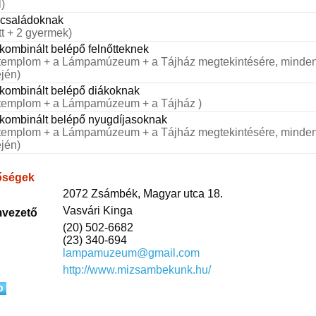
l)
 családoknak
tt + 2 gyermek)
kombinált belépő felnőtteknek
templom + a Lámpamúzeum + a Tájház megtekintésére, minden
jén)
kombinált belépő diákoknak
templom + a Lámpamúzeum + a Tájház )
kombinált belépő nyugdíjasoknak
templom + a Lámpamúzeum + a Tájház megtekintésére, minden
jén)
őségek
2072 Zsámbék, Magyar utca 18.
Vasvári Kinga
vezető
(20) 502-6682
(23) 340-694
lampamuzeum@gmail.com
http://www.mizsambekunk.hu/