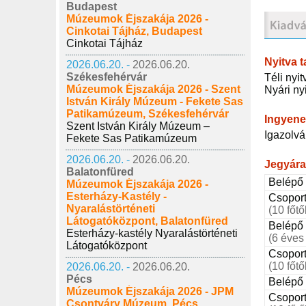
Budapest
Múzeumok Éjszakája 2026 -
Cinkotai Tájház, Budapest
Cinkotai Tájház
Nyitva t
2026.06.20. -
2026.06.20.
Székesfehérvár
Téli nyit
Múzeumok Éjszakája 2026 - Szent
Nyári nyi
István Király Múzeum - Fekete Sas
Patikamúzeum, Székesfehérvár
Ingyene
Szent István Király Múzeum –
Igazolvá
Fekete Sas Patikamúzeum
2026.06.20. -
2026.06.20.
Jegyár
Balatonfüred
Belépő 
Múzeumok Éjszakája 2026 -
Esterházy-Kastély -
Csoport
Nyaralástörténeti
(10 főtő
Látogatóközpont, Balatonfüred
Belépő
Esterházy-kastély Nyaralástörténeti
(6 éves 
Látogatóközpont
Csoport
(10 főtő
2026.06.20. -
2026.06.20.
Pécs
Belépő
Múzeumok Éjszakája 2026 - JPM
Csoport
Csontváry Múzeum, Pécs