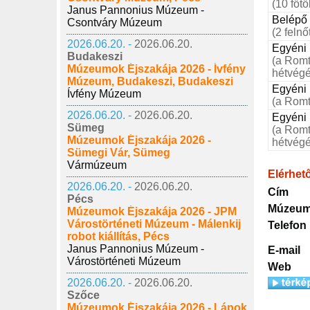
(10 főtő
Janus Pannonius Múzeum -
Belépő
Csontváry Múzeum
(2 felnő
2026.06.20. -
2026.06.20.
Egyéni 
Budakeszi
(a Rom
Múzeumok Éjszakája 2026 - Ívfény
hétvégé
Múzeum, Budakeszi, Budakeszi
Egyéni 
Ívfény Múzeum
(a Rom
2026.06.20. -
2026.06.20.
Egyéni 
Sümeg
(a Rom
Múzeumok Éjszakája 2026 -
hétvégé
Sümegi Vár, Sümeg
Vármúzeum
Elérhet
2026.06.20. -
2026.06.20.
Cím
Pécs
Múzeum
Múzeumok Éjszakája 2026 - JPM
Várostörténeti Múzeum - Málenkij
Telefon
robot kiállítás, Pécs
Janus Pannonius Múzeum -
E-mail
Várostörténeti Múzeum
Web
2026.06.20. -
2026.06.20.
Szőce
Múzeumok Éjszakája 2026 - Lápok