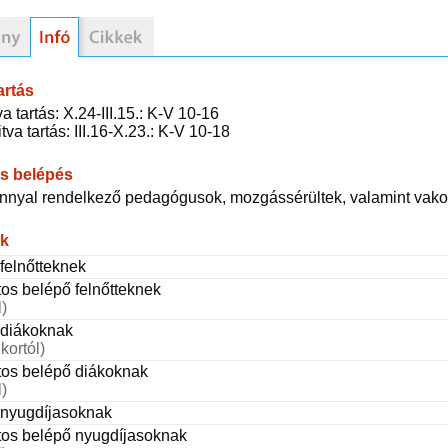
artás
va tartás: X.24-III.15.: K-V 10-16
tva tartás: III.16-X.23.: K-V 10-18
s belépés
nnyal rendelkező pedagógusok, mozgássérültek, valamint vako
ak
felnőtteknek
os belépő felnőtteknek
l)
 diákoknak
kortól)
os belépő diákoknak
l)
 nyugdíjasoknak
os belépő nyugdíjasoknak