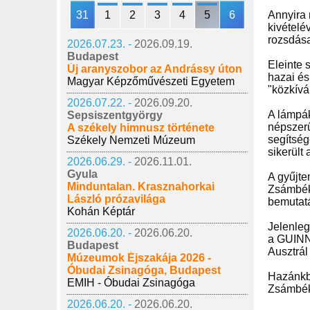
31
1
2
3
4
5
6
Annyira 
kivételé
rozsdása
2026.07.23. -
2026.09.19.
Budapest
Eleinte 
Új aranyszobor az Andrássy úton
hazai és
Magyar Képzőművészeti Egyetem
"közkívá
2026.07.22. -
2026.09.20.
A lámpák
Sepsiszentgyörgy
népszerű
A székely himnusz története
segítség
Székely Nemzeti Múzeum
sikerült
2026.06.29. -
2026.11.01.
Gyula
A gyűjte
Minduntalan. Krasznahorkai
Zsámbék
László prózavilága
bemutat
Kohán Képtár
Jelenleg
2026.06.20. -
2026.06.20.
a GUINN
Budapest
Ausztrál
Múzeumok Éjszakája 2026 -
Óbudai Zsinagóga, Budapest
Hazánkb
EMIH - Óbudai Zsinagóga
Zsámbék
2026.06.20. -
2026.06.20.