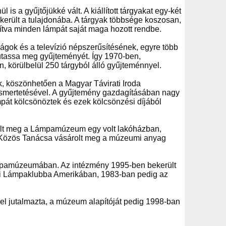
s a gyűjtőjükké vált. A kiállított tárgyakat egy-két
 került a tulajdonába. A tárgyak többsége koszosan,
átítva minden lámpát saját maga hozott rendbe.
ságok és a televízió népszerűsítésének, egyre több
mutassa meg gyűjteményét. Így 1970-ben,
n, körülbelül 250 tárgyból álló gyűjteménnyel.
ek, köszönhetően a Magyar Távirati Iroda
 ismertetésével. A gyűjtemény gazdagításában nagy
mpát kölcsönöztek és ezek kölcsönzési díjából
yílt meg a Lámpamúzeum egy volt lakóházban,
 Közös Tanácsa vásárolt meg a múzeumi anyag
Lámpamúzeumában. Az intézmény 1995-ben bekerült
i Lámpaklubba Amerikában, 1983-ban pedig az
 jutalmazta, a múzeum alapítóját pedig 1998-ban