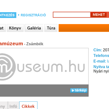
amúzeum
- Zsámbék
Cím:
207
Telefon
E-mail:
Nyitva t
Nyári nyi