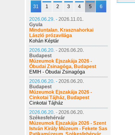
31
1
2
3
4
5
6
2026.06.29. -
2026.11.01.
Gyula
Minduntalan. Krasznahorkai
László prózavilága
Kohán Képtár
2026.06.20. -
2026.06.20.
Budapest
Múzeumok Éjszakája 2026 -
Óbudai Zsinagóga, Budapest
EMIH - Óbudai Zsinagóga
2026.06.20. -
2026.06.20.
Budapest
Múzeumok Éjszakája 2026 -
Cinkotai Tájház, Budapest
Cinkotai Tájház
2026.06.20. -
2026.06.20.
Székesfehérvár
Múzeumok Éjszakája 2026 - Szent
István Király Múzeum - Fekete Sas
Patikamúzeum, Székesfehérvár