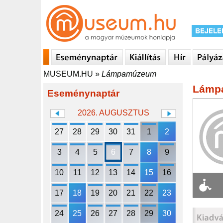
MUSEUM.HU
»
Lámpamúzeum
Lámp
Eseménynaptár
2026. AUGUSZTUS
27
28
29
30
31
1
2
3
4
5
6
7
8
9
10
11
12
13
14
15
16
17
18
19
20
21
22
23
24
25
26
27
28
29
30