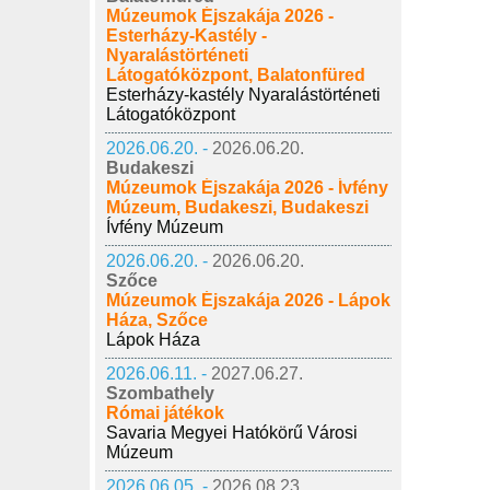
Múzeumok Éjszakája 2026 -
Esterházy-Kastély -
Nyaralástörténeti
Látogatóközpont, Balatonfüred
Esterházy-kastély Nyaralástörténeti
Látogatóközpont
2026.06.20. -
2026.06.20.
Budakeszi
Múzeumok Éjszakája 2026 - Ívfény
Múzeum, Budakeszi, Budakeszi
Ívfény Múzeum
2026.06.20. -
2026.06.20.
Szőce
Múzeumok Éjszakája 2026 - Lápok
Háza, Szőce
Lápok Háza
2026.06.11. -
2027.06.27.
Szombathely
Római játékok
Savaria Megyei Hatókörű Városi
Múzeum
2026.06.05. -
2026.08.23.