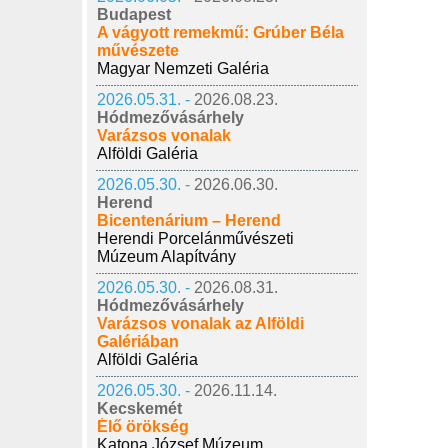
Budapest
A vágyott remekmű: Grúber Béla
művészete
Magyar Nemzeti Galéria
2026.05.31. -
2026.08.23.
Hódmezővásárhely
Varázsos vonalak
Alföldi Galéria
2026.05.30. -
2026.06.30.
Herend
Bicentenárium – Herend
Herendi Porcelánművészeti
Múzeum Alapítvány
2026.05.30. -
2026.08.31.
Hódmezővásárhely
Varázsos vonalak az Alföldi
Galériában
Alföldi Galéria
2026.05.30. -
2026.11.14.
Kecskemét
Élő örökség
Katona József Múzeum