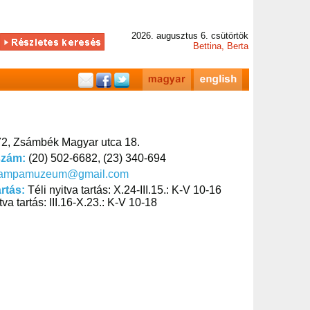
2026. augusztus 6. csütörtök
Bettina, Berta
2, Zsámbék Magyar utca 18.
szám:
(20) 502-6682, (23) 340-694
lampamuzeum@gmail.com
artás:
Téli nyitva tartás: X.24-III.15.: K-V 10-16
tva tartás: III.16-X.23.: K-V 10-18