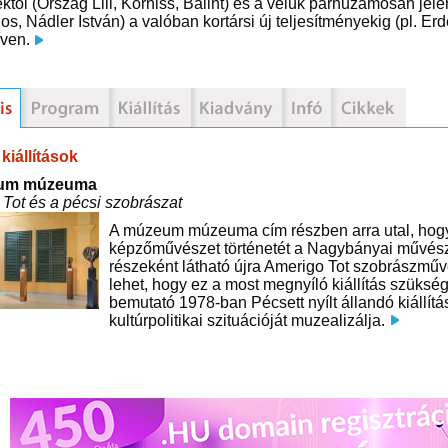
től (Ország Lili, Korniss, Bálint) és a velük párhuzamosan jel
os, Nádler István) a valóban kortársi új teljesítményekig (pl. 
íven.
kiállítások
um múzeuma
Tot és a pécsi szobrászat
A múzeum múzeuma cím részben arra utal, hog
képzőművészet történetét a Nagybányai művészt
részeként látható újra Amerigo Tot szobrászműv
lehet, hogy ez a most megnyíló kiállítás szüks
bemutató 1978-ban Pécsett nyílt állandó kiállít
kultúrpolitikai szituációját muzealizálja.