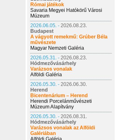
Római játékok
Savaria Megyei Hatókörű Városi
Múzeum
2026.06.05. -
2026.08.23.
Budapest
A vágyott remekmű: Grúber Béla
művészete
Magyar Nemzeti Galéria
2026.05.31. -
2026.08.23.
Hódmezővásárhely
Varázsos vonalak
Alföldi Galéria
2026.05.30. -
2026.06.30.
Herend
Bicentenárium – Herend
Herendi Porcelánművészeti
Múzeum Alapítvány
2026.05.30. -
2026.08.31.
Hódmezővásárhely
Varázsos vonalak az Alföldi
Galériában
Alföldi Galéria