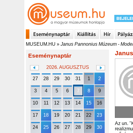
MUSEUM.HU
»
Janus Pannonius Múzeum - Moder
Janus
Eseménynaptár
2026. AUGUSZTUS
27
28
29
30
31
1
2
3
4
5
6
7
8
9
10
11
12
13
14
15
16
17
18
19
20
21
22
23
Az un. "
24
25
26
27
28
29
30
realizmu