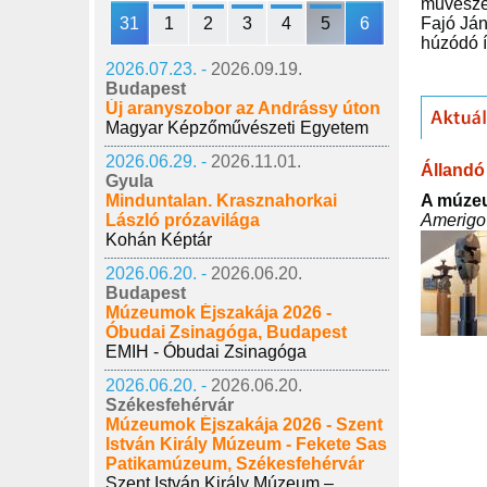
művészek
31
1
2
3
4
5
6
Fajó Ján
húzódó 
2026.07.23. -
2026.09.19.
Budapest
Új aranyszobor az Andrássy úton
Magyar Képzőművészeti Egyetem
2026.06.29. -
2026.11.01.
Állandó 
Gyula
A múze
Minduntalan. Krasznahorkai
Amerigo 
László prózavilága
Kohán Képtár
2026.06.20. -
2026.06.20.
Budapest
Múzeumok Éjszakája 2026 -
Óbudai Zsinagóga, Budapest
EMIH - Óbudai Zsinagóga
2026.06.20. -
2026.06.20.
Székesfehérvár
Múzeumok Éjszakája 2026 - Szent
István Király Múzeum - Fekete Sas
Patikamúzeum, Székesfehérvár
Szent István Király Múzeum –