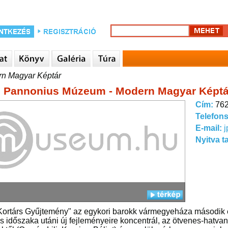
n Magyar Képtár
 Pannonius Múzeum - Modern Magyar Képtá
Cím:
762
Telefon
E-mail:
Nyitva t
Kortárs Gyűjtemény" az egykori barokk vármegyeháza második 
s időszaka utáni új fejleményeire koncentrál, az ötvenes-hatv