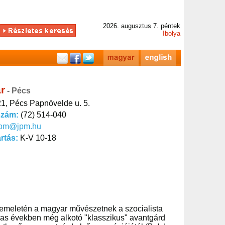
2026. augusztus 7. péntek
Ibolya
r
- Pécs
1, Pécs Papnövelde u. 5.
szám:
(72) 514-040
jpm@jpm.hu
artás:
K-V 10-18
emeletén a magyar művészetnek a szocialista
anas években még alkotó "klasszikus" avantgárd