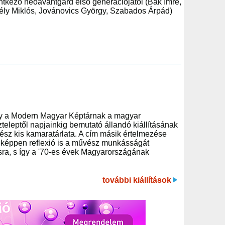
entkező neoavantgárd első generációjától (Bak Imre,
Erdély Miklós, Jovánovics György, Szabados Árpád)
y a Modern Magyar Képtárnak a magyar
eleptől napjainkig bemutató állandó kiállításának
ész kis kamaratárlata. A cím másik értelmezése
égképpen reflexió is a művész munkásságát
ásra, s így a '70-es évek Magyarországának
további kiállítások