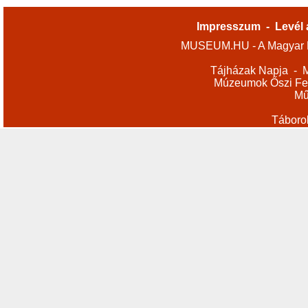
Impresszum
-
Levél 
MUSEUM.HU - A Magyar M
Tájházak Napja
-
M
Múzeumok Őszi Fes
Mű
Táboro