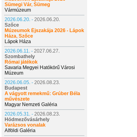
Sümegi Vár, Sümeg
Vármúzeum
2026.06.20. -
2026.06.20.
Szőce
Múzeumok Éjszakája 2026 - Lápok
Háza, Szőce
Lápok Háza
2026.06.11. -
2027.06.27.
Szombathely
Római játékok
Savaria Megyei Hatókörű Városi
Múzeum
2026.06.05. -
2026.08.23.
Budapest
A vágyott remekmű: Grúber Béla
művészete
Magyar Nemzeti Galéria
2026.05.31. -
2026.08.23.
Hódmezővásárhely
Varázsos vonalak
Alföldi Galéria