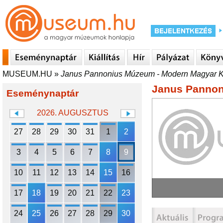
MUSEUM.HU
»
Janus Pannonius Múzeum - Modern Magyar K
Janus Pannon
Eseménynaptár
2026. AUGUSZTUS
27
28
29
30
31
1
2
3
4
5
6
7
8
9
10
11
12
13
14
15
16
17
18
19
20
21
22
23
24
25
26
27
28
29
30