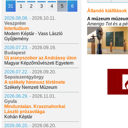
31
1
2
3
4
5
6
Állandó kiállítások
2026.08.08. -
2026.10.11.
A múzeum múzeu
Veszprém
Amerigo Tot és a pé
Interludium
Modern Képtár - Vass László
Gyűjtemény
2026.07.23. -
2026.09.19.
Budapest
Új aranyszobor az Andrássy úton
Magyar Képzőművészeti Egyetem
2026.07.22. -
2026.09.20.
Sepsiszentgyörgy
A székely himnusz története
Székely Nemzeti Múzeum
2026.06.29. -
2026.11.01.
Gyula
Minduntalan. Krasznahorkai
László prózavilága
Kohán Képtár
2026.06.20. -
2026.06.20.