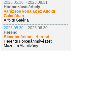
2026.05.30. -
2026.08.31.
Hódmezővásárhely
Varázsos vonalak az Alföldi
Galériában
Alföldi Galéria
2026.05.30. -
2026.06.30.
Herend
Bicentenárium – Herend
Herendi Porcelánművészeti
Múzeum Alapítvány