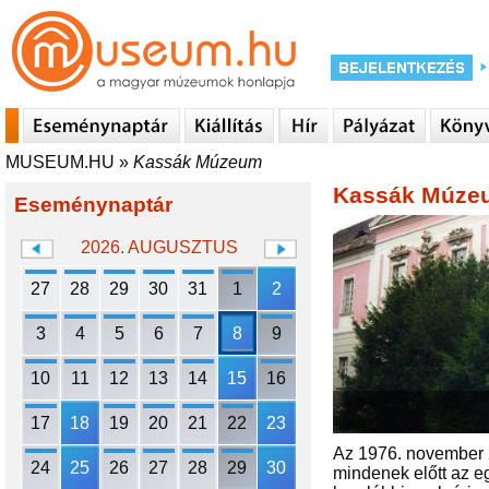
MUSEUM.HU
»
Kassák Múzeum
Kassák Múze
Eseménynaptár
2026. AUGUSZTUS
27
28
29
30
31
1
2
3
4
5
6
7
8
9
10
11
12
13
14
15
16
17
18
19
20
21
22
23
Az 1976. november 2
24
25
26
27
28
29
30
mindenek előtt az egy