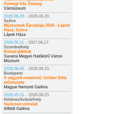
Sümegi Vár, Sümeg
Vármúzeum
2026.06.20. -
2026.06.20.
Szőce
Múzeumok Éjszakája 2026 - Lápok
Háza, Szőce
Lápok Háza
2026.06.11. -
2027.06.27.
Szombathely
Római játékok
Savaria Megyei Hatókörű Városi
Múzeum
2026.06.05. -
2026.08.23.
Budapest
A vágyott remekmű: Grúber Béla
művészete
Magyar Nemzeti Galéria
2026.05.31. -
2026.08.23.
Hódmezővásárhely
Varázsos vonalak
Alföldi Galéria