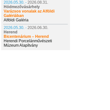
2026.05.30. -
2026.08.31.
Hódmezővásárhely
Varázsos vonalak az Alföldi
Galériában
Alföldi Galéria
2026.05.30. -
2026.06.30.
Herend
Bicentenárium – Herend
Herendi Porcelánművészeti
Múzeum Alapítvány