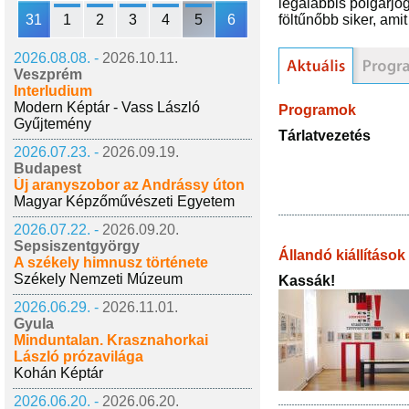
legalábbis polgárjo
31
1
2
3
4
5
6
föltűnőbb siker, ami
2026.08.08. -
2026.10.11.
Veszprém
Interludium
Modern Képtár - Vass László
Programok
Gyűjtemény
Tárlatvezetés
2026.07.23. -
2026.09.19.
Budapest
Új aranyszobor az Andrássy úton
Magyar Képzőművészeti Egyetem
2026.07.22. -
2026.09.20.
Sepsiszentgyörgy
Állandó kiállítások
A székely himnusz története
Székely Nemzeti Múzeum
Kassák!
2026.06.29. -
2026.11.01.
Gyula
Minduntalan. Krasznahorkai
László prózavilága
Kohán Képtár
2026.06.20. -
2026.06.20.