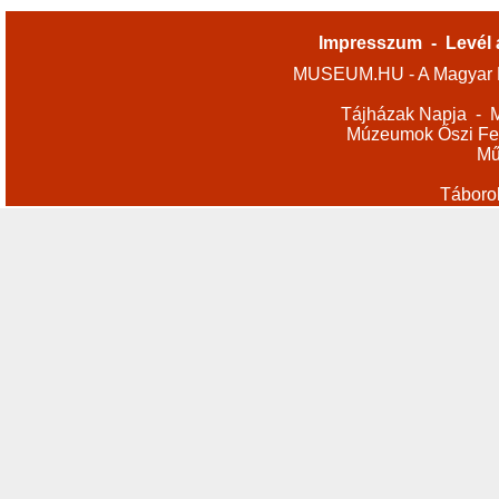
Impresszum
-
Levél 
MUSEUM.HU - A Magyar M
Tájházak Napja
-
M
Múzeumok Őszi Fes
Mű
Táboro