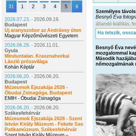
31
1
2
3
4
5
6
Személyes távol
Besnyő Éva fotográ
2026.07.23. -
2026.09.19.
állandó kiállítás
,
f
Budapest
Új aranyszobor az Andrássy úton
Ha tetszik, ossz
Magyar Képzőművészeti Egyetem
2026.06.29. -
2026.11.01.
Besnyő Éva nevét
Gyula
mozgalommal kapcs
Minduntalan. Krasznahorkai
Második hazájában
László prózavilága
nőmozgalmának me
Kohán Képtár
2026.06.20. -
2026.06.20.
Budapest
Múzeumok Éjszakája 2026 -
Óbudai Zsinagóga, Budapest
EMIH - Óbudai Zsinagóga
2026.06.20. -
2026.06.20.
Székesfehérvár
Múzeumok Éjszakája 2026 - Szent
István Király Múzeum - Fekete Sas
Patikamúzeum, Székesfehérvár
Szent István Király Múzeum –