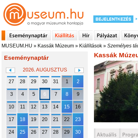
MUSEUM.HU
»
Kassák Múzeum
»
Kiállítások
»
Személyes tá
Kassák Múze
Eseménynaptár
2026. AUGUSZTUS
27
28
29
30
31
1
2
3
4
5
6
7
8
9
10
11
12
13
14
15
16
17
18
19
20
21
22
23
24
25
26
27
28
29
30