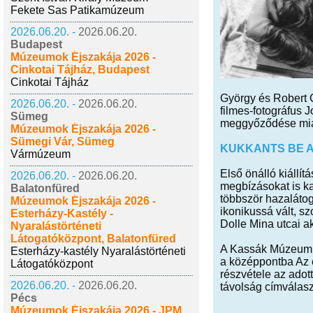
Fekete Sas Patikamúzeum
2026.06.20. -
2026.06.20.
Budapest
Múzeumok Éjszakája 2026 -
Cinkotai Tájház, Budapest
Cinkotai Tájház
György és Robert C
2026.06.20. -
2026.06.20.
filmes-fotográfus 
Sümeg
meggyőződése miat
Múzeumok Éjszakája 2026 -
Sümegi Vár, Sümeg
KUKKANTS BE A 
Vármúzeum
Első önálló kiállí
2026.06.20. -
2026.06.20.
megbízásokat is ka
Balatonfüred
többször hazaláto
Múzeumok Éjszakája 2026 -
ikonikussá vált, s
Esterházy-Kastély -
Dolle Mina utcai a
Nyaralástörténeti
Látogatóközpont, Balatonfüred
A Kassák Múzeum ki
Esterházy-kastély Nyaralástörténeti
a középpontba Az é
Látogatóközpont
részvétele az adot
2026.06.20. -
2026.06.20.
távolság címválasz
Pécs
Múzeumok Éjszakája 2026 - JPM