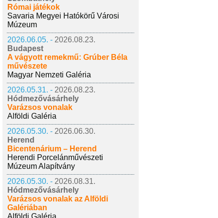
Római játékok
Savaria Megyei Hatókörű Városi
Múzeum
2026.06.05. -
2026.08.23.
Budapest
A vágyott remekmű: Grúber Béla
művészete
Magyar Nemzeti Galéria
2026.05.31. -
2026.08.23.
Hódmezővásárhely
Varázsos vonalak
Alföldi Galéria
2026.05.30. -
2026.06.30.
Herend
Bicentenárium – Herend
Herendi Porcelánművészeti
Múzeum Alapítvány
2026.05.30. -
2026.08.31.
Hódmezővásárhely
Varázsos vonalak az Alföldi
Galériában
Alföldi Galéria