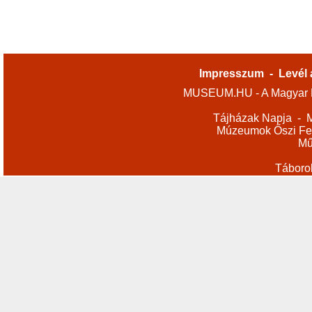
Impresszum
-
Levél 
MUSEUM.HU - A Magyar M
Tájházak Napja
-
M
Múzeumok Őszi Fes
Mű
Táboro