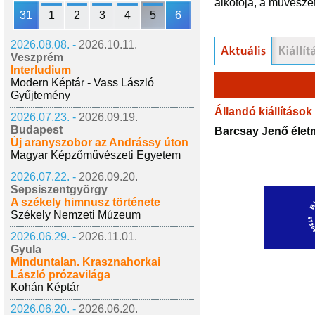
alkotója, a művésze
31
1
2
3
4
5
6
2026.08.08. -
2026.10.11.
Veszprém
Interludium
Modern Képtár - Vass László
Gyűjtemény
Állandó kiállítások
2026.07.23. -
2026.09.19.
Budapest
Barcsay Jenő éle
Új aranyszobor az Andrássy úton
Magyar Képzőművészeti Egyetem
2026.07.22. -
2026.09.20.
Sepsiszentgyörgy
A székely himnusz története
Székely Nemzeti Múzeum
2026.06.29. -
2026.11.01.
Gyula
Minduntalan. Krasznahorkai
László prózavilága
Kohán Képtár
2026.06.20. -
2026.06.20.