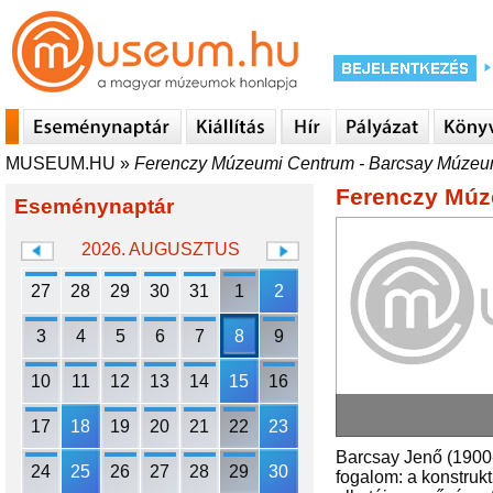
MUSEUM.HU
»
Ferenczy Múzeumi Centrum - Barcsay Múze
Ferenczy Múz
Eseménynaptár
2026. AUGUSZTUS
27
28
29
30
31
1
2
3
4
5
6
7
8
9
10
11
12
13
14
15
16
17
18
19
20
21
22
23
Barcsay Jenő (1900
24
25
26
27
28
29
30
fogalom: a konstrukt