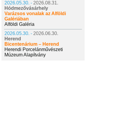
2026.05.30. -
2026.08.31.
Hódmezővásárhely
Varázsos vonalak az Alföldi
Galériában
Alföldi Galéria
2026.05.30. -
2026.06.30.
Herend
Bicentenárium – Herend
Herendi Porcelánművészeti
Múzeum Alapítvány