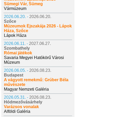
Sümegi Vár, Sümeg
Vármúzeum
2026.06.20. -
2026.06.20.
Szőce
Múzeumok Éjszakája 2026 - Lápok
Háza, Szőce
Lápok Háza
2026.06.11. -
2027.06.27.
Szombathely
Római játékok
Savaria Megyei Hatókörű Városi
Múzeum
2026.06.05. -
2026.08.23.
Budapest
A vágyott remekmű: Grúber Béla
művészete
Magyar Nemzeti Galéria
2026.05.31. -
2026.08.23.
Hódmezővásárhely
Varázsos vonalak
Alföldi Galéria