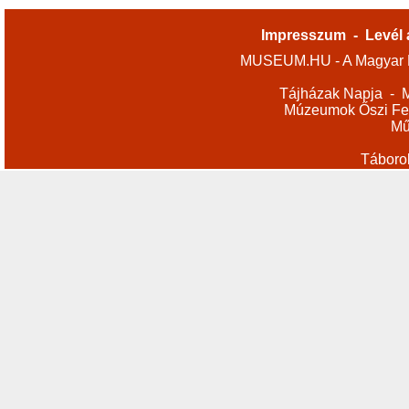
Impresszum
-
Levél 
MUSEUM.HU - A Magyar M
Tájházak Napja
-
M
Múzeumok Őszi Fes
Mű
Táboro