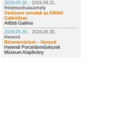
2026.05.30. -
2026.08.31.
Hódmezővásárhely
Varázsos vonalak az Alföldi
Galériában
Alföldi Galéria
2026.05.30. -
2026.06.30.
Herend
Bicentenárium – Herend
Herendi Porcelánművészeti
Múzeum Alapítvány