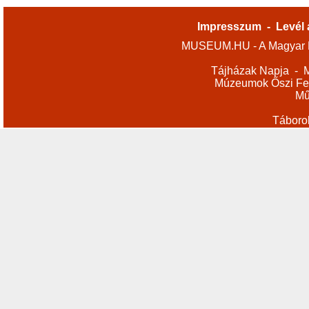
Impresszum
-
Levél 
MUSEUM.HU - A Magyar M
Tájházak Napja
-
M
Múzeumok Őszi Fes
Mű
Táboro