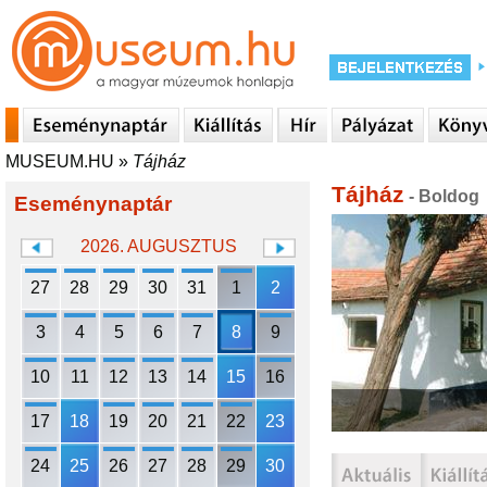
MUSEUM.HU
»
Tájház
Tájház
- Boldog
Eseménynaptár
2026. AUGUSZTUS
27
28
29
30
31
1
2
3
4
5
6
7
8
9
10
11
12
13
14
15
16
17
18
19
20
21
22
23
24
25
26
27
28
29
30