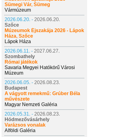
Sümegi Vár, Sümeg
Vármúzeum
2026.06.20. -
2026.06.20.
Szőce
Múzeumok Éjszakája 2026 - Lápok
Háza, Szőce
Lápok Háza
2026.06.11. -
2027.06.27.
Szombathely
Római játékok
Savaria Megyei Hatókörű Városi
Múzeum
2026.06.05. -
2026.08.23.
Budapest
A vágyott remekmű: Grúber Béla
művészete
Magyar Nemzeti Galéria
2026.05.31. -
2026.08.23.
Hódmezővásárhely
Varázsos vonalak
Alföldi Galéria