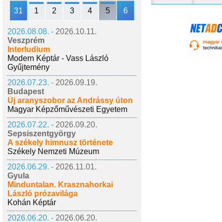
31
1
2
3
4
5
6
2026.08.08. -
2026.10.11.
Veszprém
Interludium
Modern Képtár - Vass László
Gyűjtemény
2026.07.23. -
2026.09.19.
Budapest
Új aranyszobor az Andrássy úton
Magyar Képzőművészeti Egyetem
2026.07.22. -
2026.09.20.
Sepsiszentgyörgy
A székely himnusz története
Székely Nemzeti Múzeum
2026.06.29. -
2026.11.01.
Gyula
Minduntalan. Krasznahorkai
László prózavilága
Kohán Képtár
2026.06.20. -
2026.06.20.