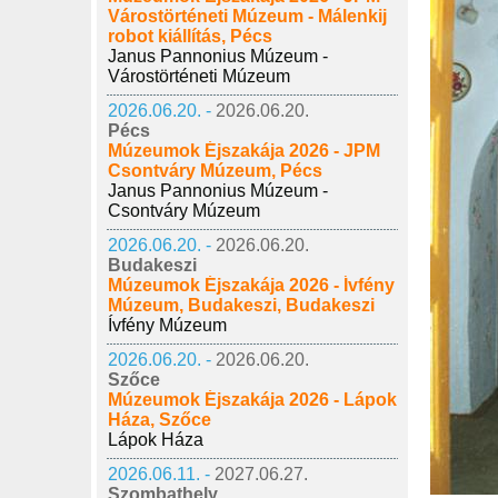
Várostörténeti Múzeum - Málenkij
robot kiállítás, Pécs
Janus Pannonius Múzeum -
Várostörténeti Múzeum
2026.06.20. -
2026.06.20.
Pécs
Múzeumok Éjszakája 2026 - JPM
Csontváry Múzeum, Pécs
Janus Pannonius Múzeum -
Csontváry Múzeum
2026.06.20. -
2026.06.20.
Budakeszi
Múzeumok Éjszakája 2026 - Ívfény
Múzeum, Budakeszi, Budakeszi
Ívfény Múzeum
2026.06.20. -
2026.06.20.
Szőce
Múzeumok Éjszakája 2026 - Lápok
Háza, Szőce
Lápok Háza
2026.06.11. -
2027.06.27.
Szombathely