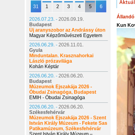
31
1
2
3
4
5
6
Állandó 
2026.07.23. -
2026.09.19.
Budapest
Kun Kov
Új aranyszobor az Andrássy úton
Magyar Képzőművészeti Egyetem
2026.06.29. -
2026.11.01.
Gyula
Minduntalan. Krasznahorkai
László prózavilága
Kohán Képtár
2026.06.20. -
2026.06.20.
Budapest
Múzeumok Éjszakája 2026 -
Óbudai Zsinagóga, Budapest
EMIH - Óbudai Zsinagóga
2026.06.20. -
2026.06.20.
Székesfehérvár
Múzeumok Éjszakája 2026 - Szent
István Király Múzeum - Fekete Sas
Patikamúzeum, Székesfehérvár
Szent István Király Múzeum –