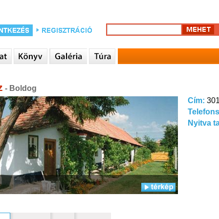
z
- Boldog
Cím:
301
Telefon
Nyitva t