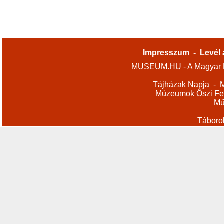
Impresszum
-
Levél 
MUSEUM.HU - A Magyar M
Tájházak Napja
-
M
Múzeumok Őszi Fes
Mű
Táboro