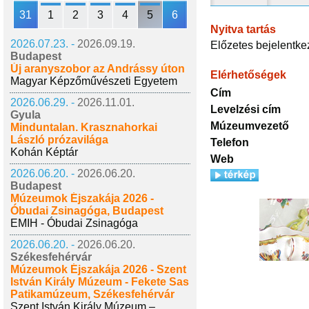
31
1
2
3
4
5
6
Nyitva tartás
2026.07.23. -
2026.09.19.
Előzetes bejelentke
Budapest
Új aranyszobor az Andrássy úton
Elérhetőségek
Magyar Képzőművészeti Egyetem
Cím
2026.06.29. -
2026.11.01.
Levelzési cím
Gyula
Múzeumvezető
Minduntalan. Krasznahorkai
László prózavilága
Telefon
Kohán Képtár
Web
2026.06.20. -
2026.06.20.
Budapest
Múzeumok Éjszakája 2026 -
Óbudai Zsinagóga, Budapest
EMIH - Óbudai Zsinagóga
2026.06.20. -
2026.06.20.
Székesfehérvár
Múzeumok Éjszakája 2026 - Szent
István Király Múzeum - Fekete Sas
Patikamúzeum, Székesfehérvár
Szent István Király Múzeum –