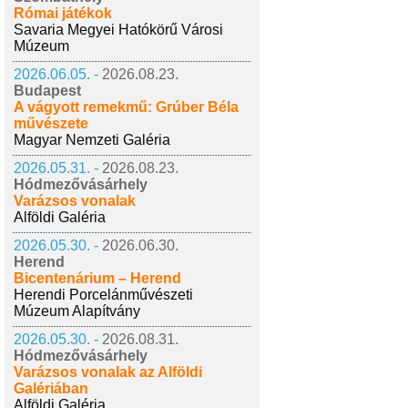
Római játékok
Savaria Megyei Hatókörű Városi
Múzeum
2026.06.05. -
2026.08.23.
Budapest
A vágyott remekmű: Grúber Béla
művészete
Magyar Nemzeti Galéria
2026.05.31. -
2026.08.23.
Hódmezővásárhely
Varázsos vonalak
Alföldi Galéria
2026.05.30. -
2026.06.30.
Herend
Bicentenárium – Herend
Herendi Porcelánművészeti
Múzeum Alapítvány
2026.05.30. -
2026.08.31.
Hódmezővásárhely
Varázsos vonalak az Alföldi
Galériában
Alföldi Galéria