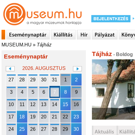
MUSEUM.HU
»
Tájház
Tájház
- Boldog
Eseménynaptár
2026. AUGUSZTUS
27
28
29
30
31
1
2
3
4
5
6
7
8
9
10
11
12
13
14
15
16
17
18
19
20
21
22
23
24
25
26
27
28
29
30