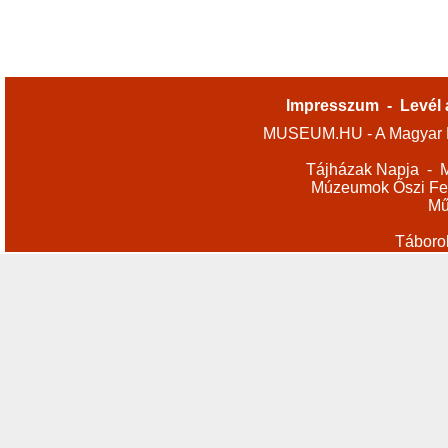
Impresszum
-
Levél 
MUSEUM.HU - A Magyar M
Tájházak Napja
-
M
Múzeumok Őszi Fes
Mű
Táboro