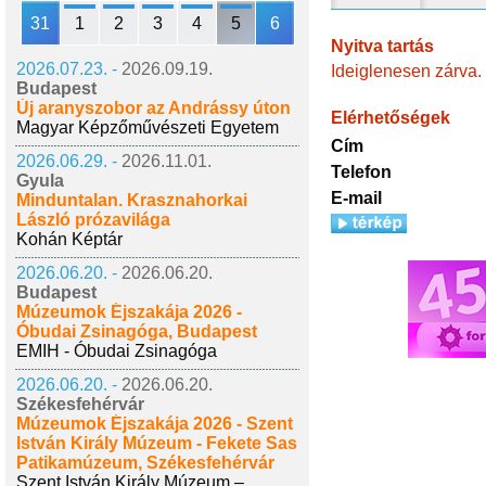
31
1
2
3
4
5
6
Nyitva tartás
2026.07.23. -
2026.09.19.
Ideiglenesen zárva.
Budapest
Új aranyszobor az Andrássy úton
Elérhetőségek
Magyar Képzőművészeti Egyetem
Cím
2026.06.29. -
2026.11.01.
Telefon
Gyula
E-mail
Minduntalan. Krasznahorkai
László prózavilága
Kohán Képtár
2026.06.20. -
2026.06.20.
Budapest
Múzeumok Éjszakája 2026 -
Óbudai Zsinagóga, Budapest
EMIH - Óbudai Zsinagóga
2026.06.20. -
2026.06.20.
Székesfehérvár
Múzeumok Éjszakája 2026 - Szent
István Király Múzeum - Fekete Sas
Patikamúzeum, Székesfehérvár
Szent István Király Múzeum –