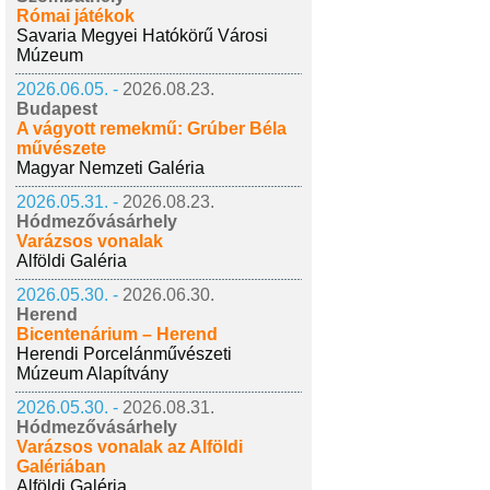
Római játékok
Savaria Megyei Hatókörű Városi
Múzeum
2026.06.05. -
2026.08.23.
Budapest
A vágyott remekmű: Grúber Béla
művészete
Magyar Nemzeti Galéria
2026.05.31. -
2026.08.23.
Hódmezővásárhely
Varázsos vonalak
Alföldi Galéria
2026.05.30. -
2026.06.30.
Herend
Bicentenárium – Herend
Herendi Porcelánművészeti
Múzeum Alapítvány
2026.05.30. -
2026.08.31.
Hódmezővásárhely
Varázsos vonalak az Alföldi
Galériában
Alföldi Galéria