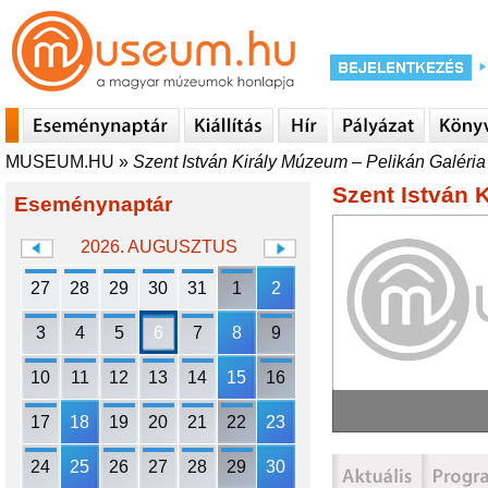
MUSEUM.HU
»
Szent István Király Múzeum – Pelikán Galéria
Szent István 
Eseménynaptár
2026. AUGUSZTUS
27
28
29
30
31
1
2
3
4
5
6
7
8
9
10
11
12
13
14
15
16
17
18
19
20
21
22
23
24
25
26
27
28
29
30