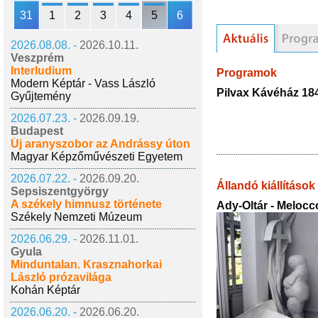
31
1
2
3
4
5
6
2026.08.08. -
2026.10.11.
Veszprém
Interludium
Programok
Modern Képtár - Vass László
Pilvax Kávéház 1848
Gyűjtemény
2026.07.23. -
2026.09.19.
Budapest
Új aranyszobor az Andrássy úton
Magyar Képzőművészeti Egyetem
2026.07.22. -
2026.09.20.
Állandó kiállítások
Sepsiszentgyörgy
A székely himnusz története
Ady-Oltár - Meloc
Székely Nemzeti Múzeum
2026.06.29. -
2026.11.01.
Gyula
Minduntalan. Krasznahorkai
László prózavilága
Kohán Képtár
2026.06.20. -
2026.06.20.