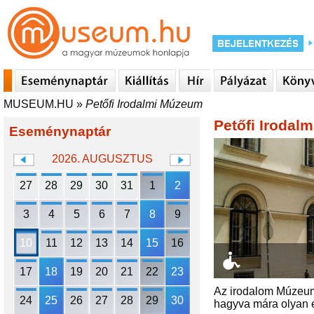
MUSEUM.HU
»
Petőfi Irodalmi Múzeum
Petőfi Irodal
Eseménynaptár
2026. AUGUSZTUS
27
28
29
30
31
1
2
3
4
5
6
7
8
9
10
11
12
13
14
15
16
17
18
19
20
21
22
23
Az irodalom Múzeuma
24
25
26
27
28
29
30
hagyva mára olyan e