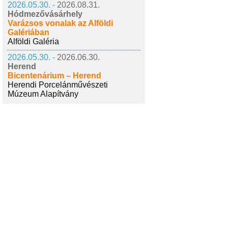
2026.05.30. -
2026.08.31.
Hódmezővásárhely
Varázsos vonalak az Alföldi
Galériában
Alföldi Galéria
2026.05.30. -
2026.06.30.
Herend
Bicentenárium – Herend
Herendi Porcelánművészeti
Múzeum Alapítvány