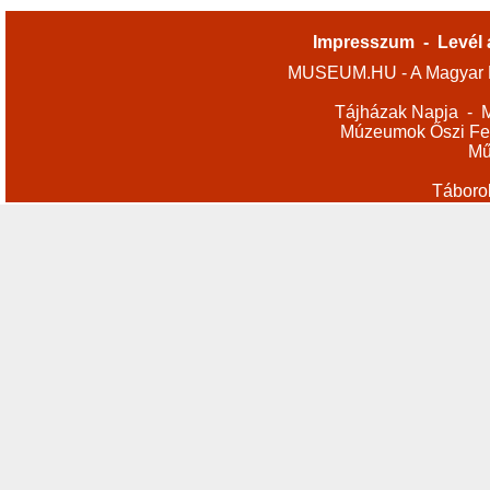
Impresszum
-
Levél 
MUSEUM.HU - A Magyar M
Tájházak Napja
-
M
Múzeumok Őszi Fes
Mű
Táboro