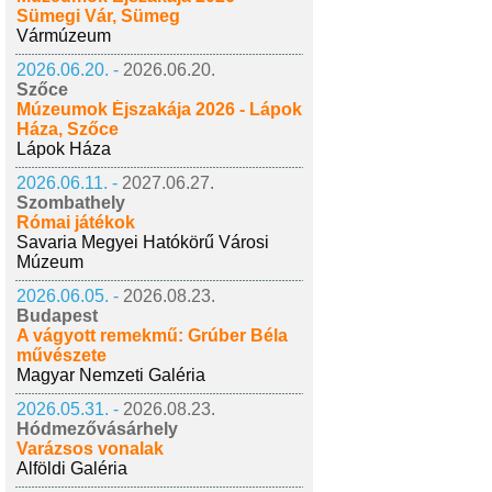
Sümegi Vár, Sümeg
Vármúzeum
2026.06.20. -
2026.06.20.
Szőce
Múzeumok Éjszakája 2026 - Lápok
Háza, Szőce
Lápok Háza
2026.06.11. -
2027.06.27.
Szombathely
Római játékok
Savaria Megyei Hatókörű Városi
Múzeum
2026.06.05. -
2026.08.23.
Budapest
A vágyott remekmű: Grúber Béla
művészete
Magyar Nemzeti Galéria
2026.05.31. -
2026.08.23.
Hódmezővásárhely
Varázsos vonalak
Alföldi Galéria