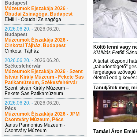
Budapest
Múzeumok Éjszakája 2026 -
Óbudai Zsinagóga, Budapest
EMIH - Óbudai Zsinagóga
2026.06.20. -
2026.06.20.
Budapest
Múzeumok Éjszakája 2026 -
Cinkotai Tájház, Budapest
Költő lenni vagy n
Cinkotai Tájház
Kiállítás Petőfi Sán
2026.06.20. -
2026.06.20.
A tárlat központi ha
Székesfehérvár
„tabudöntögető” ges
Múzeumok Éjszakája 2026 - Szent
fergeteges szövegű 
István Király Múzeum - Fekete Sas
életmű eddig kevésb
Patikamúzeum, Székesfehérvár
Tanuljátok meg, mi 
Szent István Király Múzeum –
Fekete Sas Patikamúzeum
2026.06.20. -
2026.06.20.
Pécs
Múzeumok Éjszakája 2026 - JPM
Csontváry Múzeum, Pécs
Janus Pannonius Múzeum -
Csontváry Múzeum
Tamási Áron Emlé