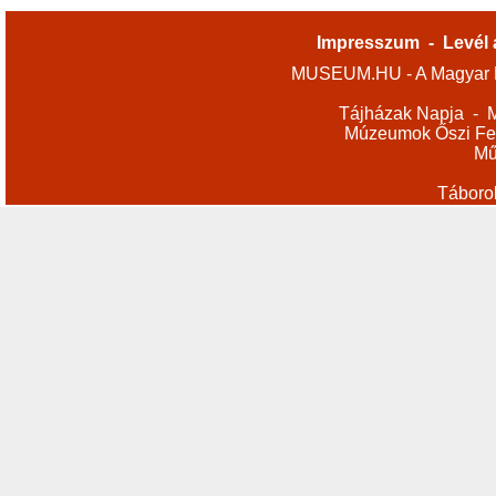
Impresszum
-
Levél 
MUSEUM.HU - A Magyar M
Tájházak Napja
-
M
Múzeumok Őszi Fes
Mű
Táboro