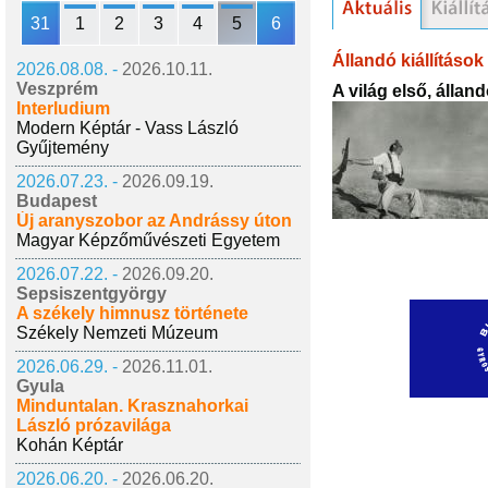
31
1
2
3
4
5
6
Állandó kiállítások
2026.08.08. -
2026.10.11.
Veszprém
A világ első, állan
Interludium
Modern Képtár - Vass László
Gyűjtemény
2026.07.23. -
2026.09.19.
Budapest
Új aranyszobor az Andrássy úton
Magyar Képzőművészeti Egyetem
2026.07.22. -
2026.09.20.
Sepsiszentgyörgy
A székely himnusz története
Székely Nemzeti Múzeum
2026.06.29. -
2026.11.01.
Gyula
Minduntalan. Krasznahorkai
László prózavilága
Kohán Képtár
2026.06.20. -
2026.06.20.