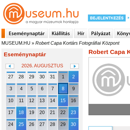
MUSEUM.HU
»
Robert Capa Kortárs Fotográfiai Központ
Robert Capa K
Eseménynaptár
2026. AUGUSZTUS
27
28
29
30
31
1
2
3
4
5
6
7
8
9
10
11
12
13
14
15
16
17
18
19
20
21
22
23
24
25
26
27
28
29
30