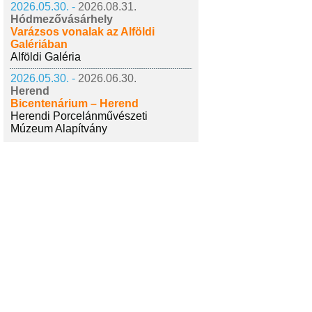
2026.05.30. -
2026.08.31.
Hódmezővásárhely
Varázsos vonalak az Alföldi
Galériában
Alföldi Galéria
2026.05.30. -
2026.06.30.
Herend
Bicentenárium – Herend
Herendi Porcelánművészeti
Múzeum Alapítvány