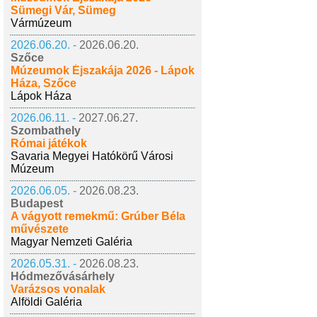
Sümegi Vár, Sümeg
Vármúzeum
2026.06.20. -
2026.06.20.
Szőce
Múzeumok Éjszakája 2026 - Lápok
Háza, Szőce
Lápok Háza
2026.06.11. -
2027.06.27.
Szombathely
Római játékok
Savaria Megyei Hatókörű Városi
Múzeum
2026.06.05. -
2026.08.23.
Budapest
A vágyott remekmű: Grúber Béla
művészete
Magyar Nemzeti Galéria
2026.05.31. -
2026.08.23.
Hódmezővásárhely
Varázsos vonalak
Alföldi Galéria