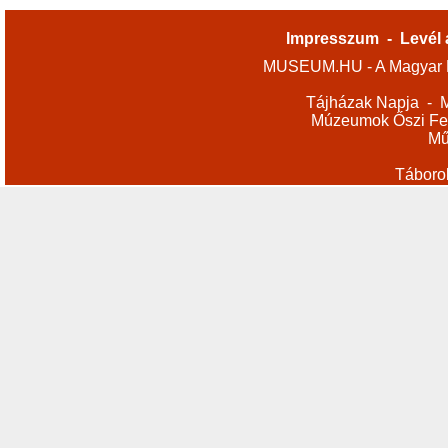
Impresszum
-
Levél 
MUSEUM.HU - A Magyar M
Tájházak Napja
-
M
Múzeumok Őszi Fes
Mű
Táboro