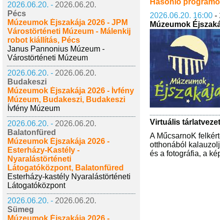
Hasonló program
2026.06.20. -
2026.06.20.
Pécs
2026.06.20. 16:00
-
Múzeumok Éjszakája 2026 - JPM
Múzeumok Éjszaká
Várostörténeti Múzeum - Málenkij
robot kiállítás, Pécs
Janus Pannonius Múzeum -
Várostörténeti Múzeum
2026.06.20. -
2026.06.20.
Budakeszi
Múzeumok Éjszakája 2026 - Ívfény
Múzeum, Budakeszi, Budakeszi
Ívfény Múzeum
Virtuális tárlatvez
2026.06.20. -
2026.06.20.
Balatonfüred
A MűcsarnoK felkérte
Múzeumok Éjszakája 2026 -
otthonából kalauzol
Esterházy-Kastély -
és a fotográfia, a k
Nyaralástörténeti
Látogatóközpont, Balatonfüred
Esterházy-kastély Nyaralástörténeti
Látogatóközpont
2026.06.20. -
2026.06.20.
Sümeg
Múzeumok Éjszakája 2026 -