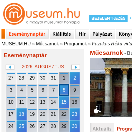
MUSEUM.HU
»
Műcsarnok
»
Programok
»
Fazakas Réka virtuá
Műcsarnok
- B
Eseménynaptár
2026. AUGUSZTUS
27
28
29
30
31
1
2
3
4
5
6
7
8
9
10
11
12
13
14
15
16
17
18
19
20
21
22
23
24
25
26
27
28
29
30