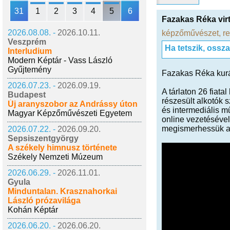
31
1
2
3
4
5
6
Fazakas Réka virt
2026.08.08. -
2026.10.11.
képzőművészet
,
r
Veszprém
Ha tetszik, ossz
Interludium
Modern Képtár - Vass László
Gyűjtemény
Fazakas Réka kurát
2026.07.23. -
2026.09.19.
A tárlaton 26 fiat
Budapest
részesült alkotók 
Új aranyszobor az Andrássy úton
és intermediális m
Magyar Képzőművészeti Egyetem
online vezetésével
megismerhessük az
2026.07.22. -
2026.09.20.
Sepsiszentgyörgy
A székely himnusz története
Székely Nemzeti Múzeum
2026.06.29. -
2026.11.01.
Gyula
Minduntalan. Krasznahorkai
László prózavilága
Kohán Képtár
2026.06.20. -
2026.06.20.