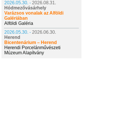
2026.05.30. -
2026.08.31.
Hódmezővásárhely
Varázsos vonalak az Alföldi
Galériában
Alföldi Galéria
2026.05.30. -
2026.06.30.
Herend
Bicentenárium – Herend
Herendi Porcelánművészeti
Múzeum Alapítvány