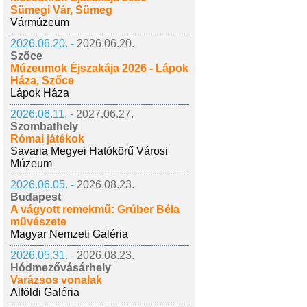
Sümegi Vár, Sümeg
Vármúzeum
2026.06.20. -
2026.06.20.
Szőce
Múzeumok Éjszakája 2026 - Lápok
Háza, Szőce
Lápok Háza
2026.06.11. -
2027.06.27.
Szombathely
Római játékok
Savaria Megyei Hatókörű Városi
Múzeum
2026.06.05. -
2026.08.23.
Budapest
A vágyott remekmű: Grúber Béla
művészete
Magyar Nemzeti Galéria
2026.05.31. -
2026.08.23.
Hódmezővásárhely
Varázsos vonalak
Alföldi Galéria