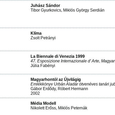
Juhász Sándor
Tibor Gyurkovics
,
Miklós György Serdián
Klíma
Zsolt Petrányi
La Biennale di Venezia 1999
47. Esposizione Internazionale d' Arte, Magyar
Júlia Fabényi
Magyarhontól az Újvilágig
Emlékkönyv Urbán Aladár ötvenéves tanári ju
Gábor Erdődy
,
Róbert Hermann
2002
Média Modell
Nikolett Erőss
,
Miklós Peternák