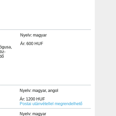
Nyelv: magyar
Ár: 600 HUF
lógusa,
öz-
dő
Nyelv: magyar, angol
Ár: 1200 HUF
Postai utánvétellel megrendelhető
Nyelv: magyar