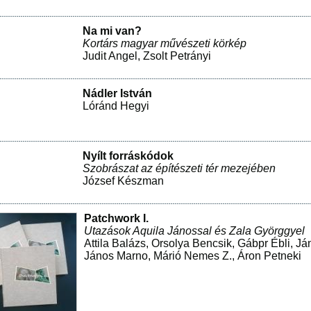
Na mi van?
Kortárs magyar művészeti körkép
Judit Angel
,
Zsolt Petrányi
Nádler István
Lóránd Hegyi
Nyílt forráskódok
Szobrászat az építészeti tér mezejében
József Készman
Patchwork I.
Utazások Aquila Jánossal és Zala Györggyel
Attila Balázs
,
Orsolya Bencsik
,
Gábpr Ébli
,
Já
János Marno
,
Márió Nemes Z.
,
Áron Petneki