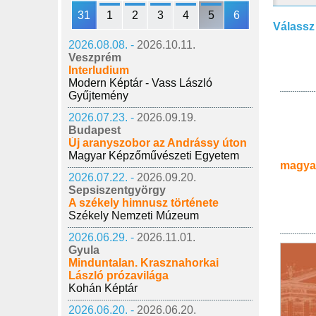
31
1
2
3
4
5
6
Válassz
2026.08.08. -
2026.10.11.
Veszprém
Interludium
Modern Képtár - Vass László
Gyűjtemény
2026.07.23. -
2026.09.19.
Budapest
Új aranyszobor az Andrássy úton
Magyar Képzőművészeti Egyetem
magya
2026.07.22. -
2026.09.20.
Sepsiszentgyörgy
A székely himnusz története
Székely Nemzeti Múzeum
2026.06.29. -
2026.11.01.
Gyula
Minduntalan. Krasznahorkai
László prózavilága
Kohán Képtár
2026.06.20. -
2026.06.20.