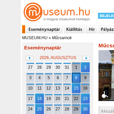
MUSEUM.HU
»
Műcsarnok
Műcs
Eseménynaptár
2026. AUGUSZTUS
27
28
29
30
31
1
2
3
4
5
6
7
8
9
10
11
12
13
14
15
16
17
18
19
20
21
22
23
24
25
26
27
28
29
30