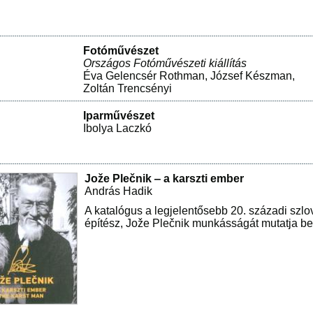
Fotóművészet
Országos Fotóművészeti kiállítás
Éva Gelencsér Rothman
,
József Készman
,
Zoltán Trencsényi
Iparművészet
Ibolya Laczkó
Jože Plečnik ‒ a karszti ember
András Hadik
A katalógus a legjelentősebb 20. századi szl
építész, Jože Plečnik munkásságát mutatja be