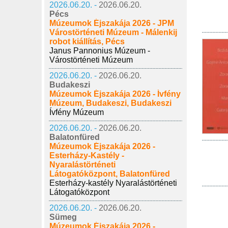
2026.06.20. -
2026.06.20.
Pécs
Múzeumok Éjszakája 2026 - JPM
Várostörténeti Múzeum - Málenkij
robot kiállítás, Pécs
Janus Pannonius Múzeum -
Várostörténeti Múzeum
2026.06.20. -
2026.06.20.
Budakeszi
Múzeumok Éjszakája 2026 - Ívfény
Múzeum, Budakeszi, Budakeszi
Ívfény Múzeum
2026.06.20. -
2026.06.20.
Balatonfüred
Múzeumok Éjszakája 2026 -
Esterházy-Kastély -
Nyaralástörténeti
Látogatóközpont, Balatonfüred
Esterházy-kastély Nyaralástörténeti
Látogatóközpont
2026.06.20. -
2026.06.20.
Sümeg
Múzeumok Éjszakája 2026 -