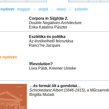
 nyelvet:
magyar
-
angol
-
olasz
-
szlovén
Corpora in Si(gh)te 2.
Double Negatives Architecture
Erika Katalina Pásztor
Esztétika és politika
Az érzékelhető felosztása
Ranci?re Jacques
r nyelven
!Revolution?
Lívia Páldi
,
Kriemer Ulrieke
…és formát ölt a gondolat…
Schickedanz Albert (1846-1915), a Műcsarnok 
Brigitta Muladi