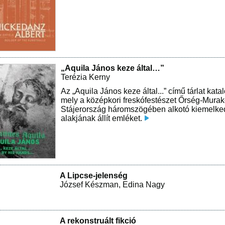
„Aquila János keze által…”
Terézia Kerny
Az „Aquila János keze által...” című tárlat kata
mely a középkori freskófestészet Őrség-Murak
Stájerország háromszögében alkotó kiemelke
alakjának állít emléket.
A Lipcse-jelenség
József Készman
,
Edina Nagy
A rekonstruált fikció