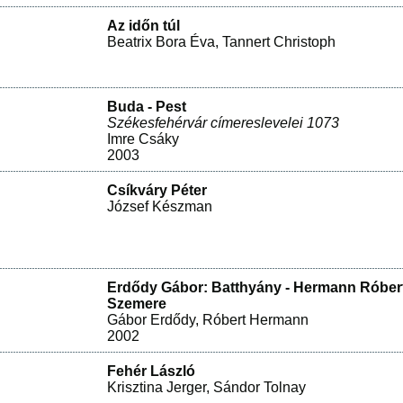
Az időn túl
Beatrix Bora Éva
,
Tannert Christoph
Buda - Pest
Székesfehérvár címereslevelei 1073
Imre Csáky
2003
Csíkváry Péter
József Készman
Erdődy Gábor: Batthyány - Hermann Róber
Szemere
Gábor Erdődy
,
Róbert Hermann
2002
Fehér László
Krisztina Jerger
,
Sándor Tolnay