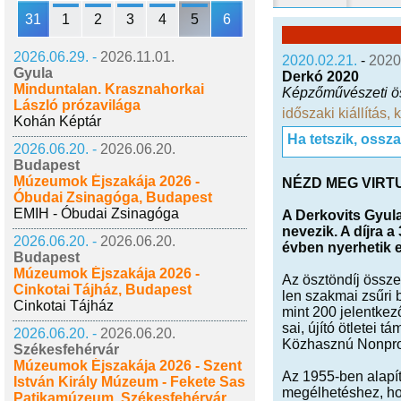
31
1
2
3
4
5
6
2026.06.29. -
2026.11.01.
2020.02.21.
-
2020
Gyula
Derkó 2020
Minduntalan. Krasznahorkai
Képzőművészeti ösz
László prózavilága
időszaki kiállítás
,
Kohán Képtár
Ha tetszik, ossz
2026.06.20. -
2026.06.20.
Budapest
Múzeumok Éjszakája 2026 -
NÉZD MEG VIRT
Óbudai Zsinagóga, Budapest
EMIH - Óbudai Zsinagóga
A Der­kovits Gyula f
ne­ve­zik. A díjra 
2026.06.20. -
2026.06.20.
évben nyer­he­tik e
Budapest
Múzeumok Éjszakája 2026 -
Az ösz­tön­díj össze­g
Cinkotai Tájház, Budapest
len szak­mai zsűri b
Cinkotai Tájház
mint 200 je­lent­ke­ző
sai, újító öt­le­tei t
2026.06.20. -
2026.06.20.
Köz­hasz­nú Non­pro­
Székesfehérvár
Múzeumok Éjszakája 2026 - Szent
Az 1955-ben ala­pí­tot
István Király Múzeum - Fekete Sas
meg­él­he­tés­hez, ho
Patikamúzeum, Székesfehérvár