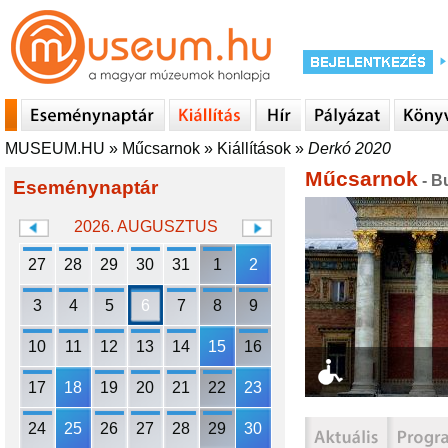
MUSEUM.HU
»
Műcsarnok
»
Kiállítások
»
Derkó 2020
Műcsarnok
- B
Eseménynaptár
2026. AUGUSZTUS
27
28
29
30
31
1
2
3
4
5
6
7
8
9
10
11
12
13
14
15
16
17
18
19
20
21
22
23
24
25
26
27
28
29
30