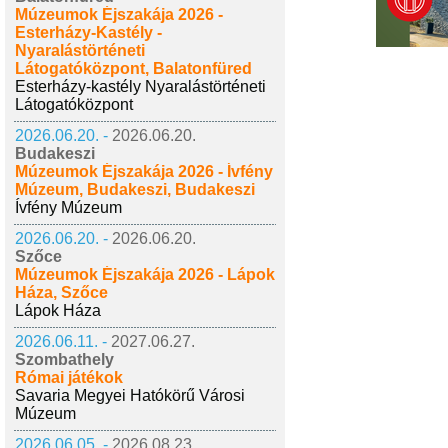
Múzeumok Éjszakája 2026 -
Esterházy-Kastély -
Nyaralástörténeti
Látogatóközpont, Balatonfüred
Esterházy-kastély Nyaralástörténeti
Látogatóközpont
2026.06.20. -
2026.06.20.
Budakeszi
Múzeumok Éjszakája 2026 - Ívfény
Múzeum, Budakeszi, Budakeszi
Ívfény Múzeum
2026.06.20. -
2026.06.20.
Szőce
Múzeumok Éjszakája 2026 - Lápok
Háza, Szőce
Lápok Háza
2026.06.11. -
2027.06.27.
Szombathely
Római játékok
Savaria Megyei Hatókörű Városi
Múzeum
2026.06.05. -
2026.08.23.