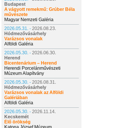
Budapest
A vágyott remekmű: Grúber Béla
művészete
Magyar Nemzeti Galéria
2026.05.31. -
2026.08.23.
Hódmezővásárhely
Varázsos vonalak
Alföldi Galéria
2026.05.30. -
2026.06.30.
Herend
Bicentenárium – Herend
Herendi Porcelánművészeti
Múzeum Alapítvány
2026.05.30. -
2026.08.31.
Hódmezővásárhely
Varázsos vonalak az Alföldi
Galériában
Alföldi Galéria
2026.05.30. -
2026.11.14.
Kecskemét
Élő örökség
Katona József Múzeum