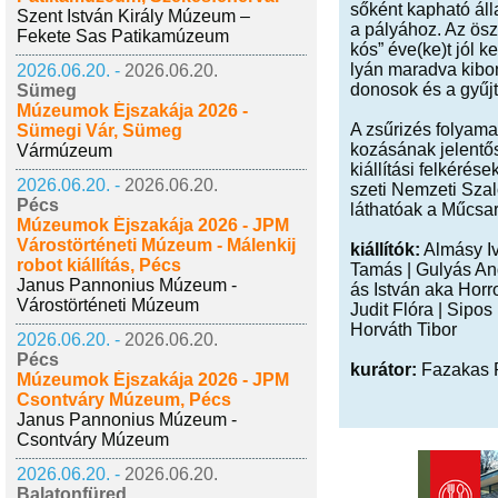
ső­ként kap­ha­tó ál­l
Szent István Király Múzeum –
a pá­lyá­hoz. Az ösz­
Fekete Sas Patikamúzeum
kós” éve(ke)t jól kel
lyán ma­rad­va ki­bon­t
2026.06.20. -
2026.06.20.
do­no­sok és a gyűj­
Sümeg
Múzeumok Éjszakája 2026 -
A zsű­ri­zés fo­lya­ma
Sümegi Vár, Sümeg
ko­zá­sá­nak je­len­tő
Vármúzeum
ki­ál­lí­tá­si fel­ké­r
2026.06.20. -
2026.06.20.
sze­ti Nem­ze­ti Sza­
Pécs
lát­ha­tó­ak a Mű­csa
Múzeumok Éjszakája 2026 - JPM
Várostörténeti Múzeum - Málenkij
ki­ál­lí­tók:
Al­másy Iv
robot kiállítás, Pécs
Tamás | Gu­lyás And­
Janus Pannonius Múzeum -
ás Ist­ván aka Hor­
Várostörténeti Múzeum
Judit Flóra | Sipos 
Hor­váth Tibor
2026.06.20. -
2026.06.20.
Pécs
ku­rá­tor:
Fa­za­kas
Múzeumok Éjszakája 2026 - JPM
Csontváry Múzeum, Pécs
Janus Pannonius Múzeum -
Csontváry Múzeum
2026.06.20. -
2026.06.20.
Balatonfüred