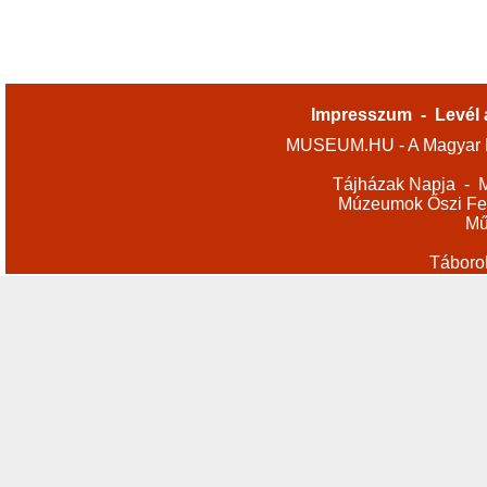
Impresszum
-
Levél 
MUSEUM.HU - A Magyar M
Tájházak Napja
-
M
Múzeumok Őszi Fes
Mű
Táboro