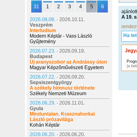
31
1
2
3
4
5
6
ajánlot
A 19. 
2026.08.08. -
2026.10.11.
Veszprém
rendez
Interludium
Ha te
Modern Képtár - Vass László
Gyűjtemény
Jegy
2026.07.23. -
2026.09.19.
Budapest
Progr
Új aranyszobor az Andrássy úton
(a be
Magyar Képzőművészeti Egyetem
2026.07.22. -
2026.09.20.
Sepsiszentgyörgy
A székely himnusz története
Székely Nemzeti Múzeum
2026.06.29. -
2026.11.01.
Gyula
Minduntalan. Krasznahorkai
László prózavilága
Kohán Képtár
2026.06.20. -
2026.06.20.