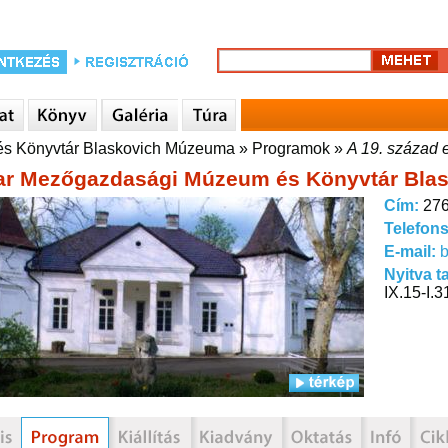
s Könyvtár Blaskovich Múzeuma
»
Programok
»
A 19. század e
r Mezőgazdasági Múzeum és Könyvtár Bla
Cím:
276
Telefon
E-mail:
Nyitva t
IX.15-I.3