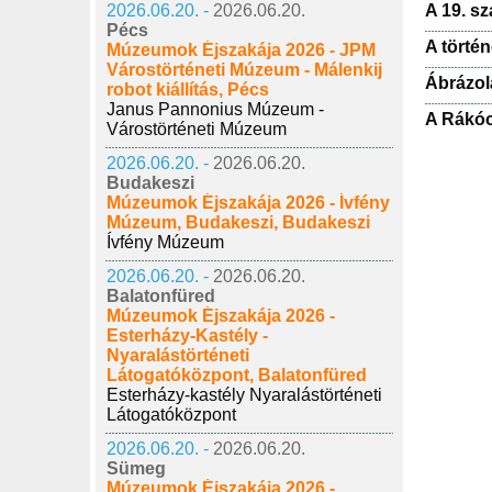
2026.06.20. -
2026.06.20.
A 19. s
Pécs
A törté
Múzeumok Éjszakája 2026 - JPM
Várostörténeti Múzeum - Málenkij
Ábrázol
robot kiállítás, Pécs
Janus Pannonius Múzeum -
A Rákóc
Várostörténeti Múzeum
2026.06.20. -
2026.06.20.
Budakeszi
Múzeumok Éjszakája 2026 - Ívfény
Múzeum, Budakeszi, Budakeszi
Ívfény Múzeum
2026.06.20. -
2026.06.20.
Balatonfüred
Múzeumok Éjszakája 2026 -
Esterházy-Kastély -
Nyaralástörténeti
Látogatóközpont, Balatonfüred
Esterházy-kastély Nyaralástörténeti
Látogatóközpont
2026.06.20. -
2026.06.20.
Sümeg
Múzeumok Éjszakája 2026 -