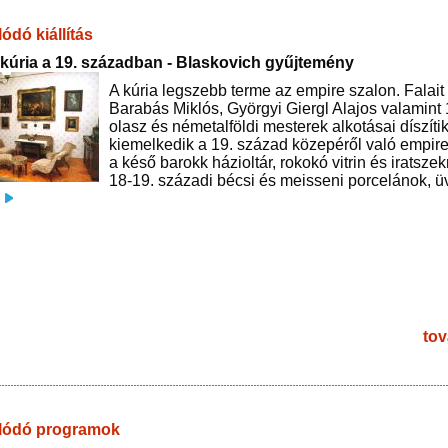
ódó kiállítás
kúria a 19. században - Blaskovich gyűjtemény
A kúria legszebb terme az empire szalon. Falait 
Barabás Miklós, Györgyi Giergl Alajos valamint
olasz és németalföldi mesterek alkotásai díszítik
kiemelkedik a 19. század közepéről való empire
a késő barokk házioltár, rokokó vitrin és iratsze
18-19. századi bécsi és meisseni porcelánok, 
tov
lódó programok