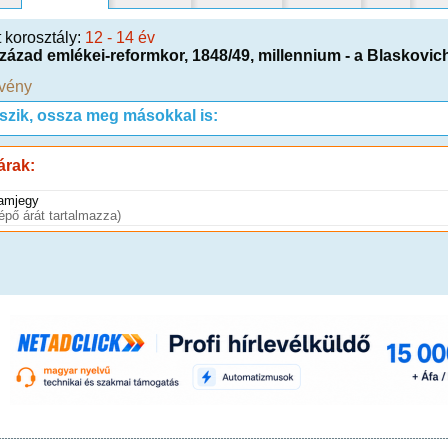
t korosztály:
12 - 14 év
század emlékei-reformkor, 1848/49, millennium - a Blaskov
vény
tszik, ossza meg másokkal is:
árak:
amjegy
lépő árát tartalmazza)