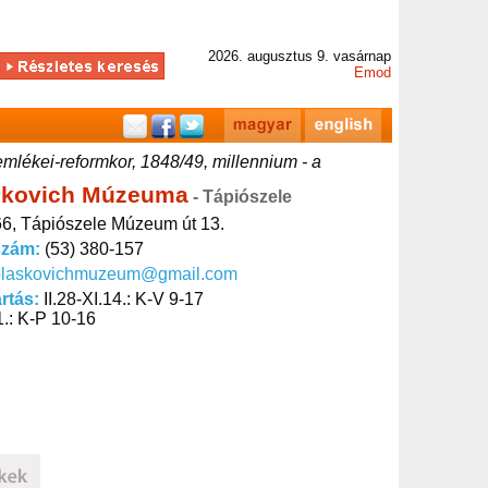
2026. augusztus 9. vasárnap
Emod
mlékei-reformkor, 1848/49, millennium - a
skovich Múzeuma
- Tápiószele
6, Tápiószele Múzeum út 13.
szám:
(53) 380-157
blaskovichmuzeum@gmail.com
artás:
II.28-XI.14.: K-V 9-17
1.: K-P 10-16