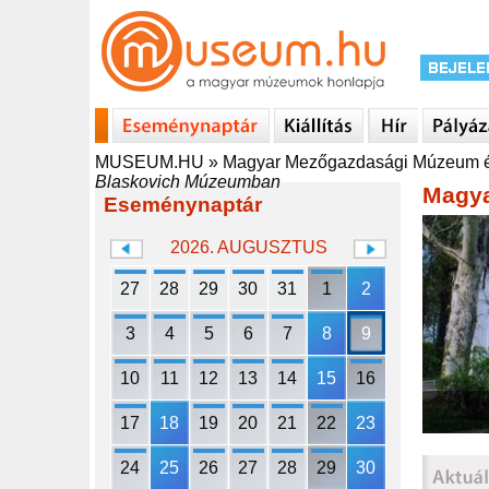
MUSEUM.HU
»
Magyar Mezőgazdasági Múzeum é
Blaskovich Múzeumban
Magya
Eseménynaptár
2026. AUGUSZTUS
27
28
29
30
31
1
2
3
4
5
6
7
8
9
10
11
12
13
14
15
16
17
18
19
20
21
22
23
24
25
26
27
28
29
30