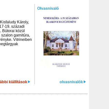
Olvasnivaló
Kisfaludy Károly,
 17-19. századi
. Bútorai közül
 szalon garnitúra,
krényke. Vitrineiben
üvegtárgyak
ábbi kiállítások
olvasnivalók