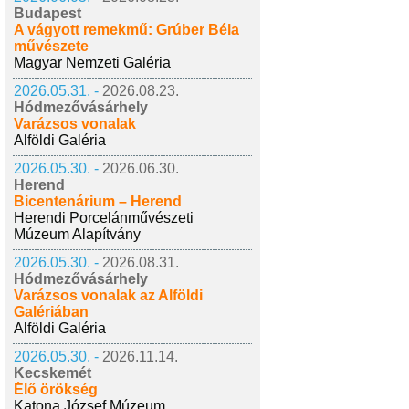
Budapest
A vágyott remekmű: Grúber Béla
művészete
Magyar Nemzeti Galéria
2026.05.31. -
2026.08.23.
Hódmezővásárhely
Varázsos vonalak
Alföldi Galéria
2026.05.30. -
2026.06.30.
Herend
Bicentenárium – Herend
Herendi Porcelánművészeti
Múzeum Alapítvány
2026.05.30. -
2026.08.31.
Hódmezővásárhely
Varázsos vonalak az Alföldi
Galériában
Alföldi Galéria
2026.05.30. -
2026.11.14.
Kecskemét
Élő örökség
Katona József Múzeum