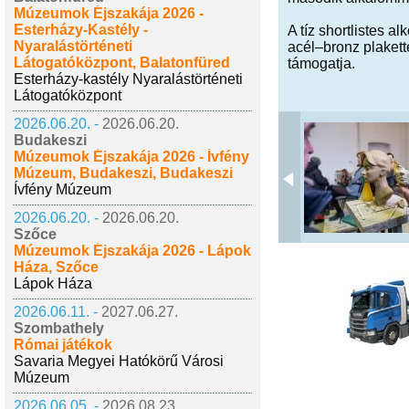
Múzeumok Éjszakája 2026 -
Esterházy-Kastély -
A tíz shortlistes a
Nyaralástörténeti
acél–bronz plakette
Látogatóközpont, Balatonfüred
támogatja.
Esterházy-kastély Nyaralástörténeti
Látogatóközpont
2026.06.20. -
2026.06.20.
Budakeszi
Múzeumok Éjszakája 2026 - Ívfény
Múzeum, Budakeszi, Budakeszi
Ívfény Múzeum
2026.06.20. -
2026.06.20.
Szőce
Múzeumok Éjszakája 2026 - Lápok
Háza, Szőce
Lápok Háza
2026.06.11. -
2027.06.27.
Szombathely
Római játékok
Savaria Megyei Hatókörű Városi
Múzeum
2026.06.05. -
2026.08.23.