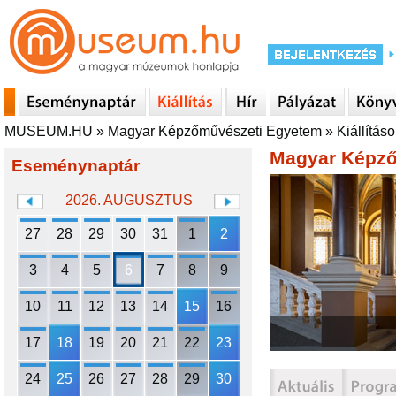
MUSEUM.HU
»
Magyar Képzőművészeti Egyetem
»
Kiállítás
Magyar Képző
Eseménynaptár
2026. AUGUSZTUS
27
28
29
30
31
1
2
3
4
5
6
7
8
9
10
11
12
13
14
15
16
17
18
19
20
21
22
23
24
25
26
27
28
29
30