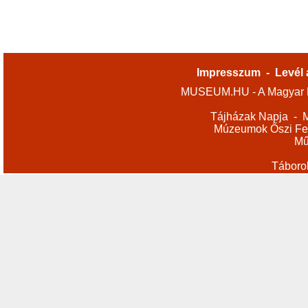
Impresszum
-
Levél 
MUSEUM.HU - A Magyar M
Tájházak Napja
-
M
Múzeumok Őszi Fes
Mű
Táboro