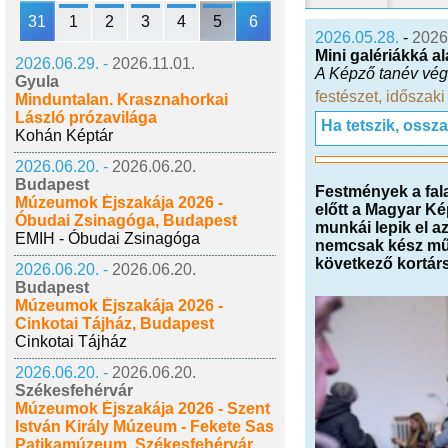
31
1
2
3
4
5
6
2026.05.28.
-
2026
Mini galériákká 
2026.06.29. -
2026.11.01.
A Képző tanév végi 
Gyula
festészet
,
időszaki 
Minduntalan. Krasznahorkai
László prózavilága
Ha tetszik, ossz
Kohán Képtár
2026.06.20. -
2026.06.20.
Budapest
Festmények a fala
Múzeumok Éjszakája 2026 -
előtt a Magyar Ké
Óbudai Zsinagóga, Budapest
munkái lepik el a
EMIH - Óbudai Zsinagóga
nemcsak kész műv
következő kortár
2026.06.20. -
2026.06.20.
Budapest
Múzeumok Éjszakája 2026 -
Cinkotai Tájház, Budapest
Cinkotai Tájház
2026.06.20. -
2026.06.20.
Székesfehérvár
Múzeumok Éjszakája 2026 - Szent
István Király Múzeum - Fekete Sas
Patikamúzeum, Székesfehérvár