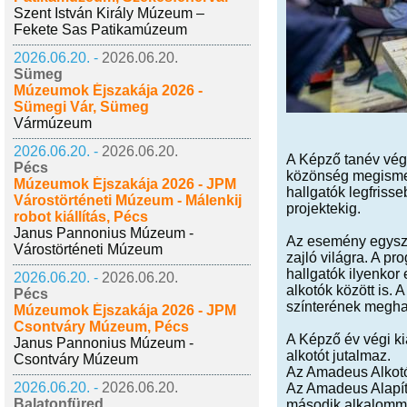
Szent István Király Múzeum –
Fekete Sas Patikamúzeum
2026.06.20. -
2026.06.20.
Sümeg
Múzeumok Éjszakája 2026 -
Sümegi Vár, Sümeg
Vármúzeum
2026.06.20. -
2026.06.20.
A Képző tanév vég
Pécs
közönség megismerhe
Múzeumok Éjszakája 2026 - JPM
hallgatók legfrisse
Várostörténeti Múzeum - Málenkij
projektekig.
robot kiállítás, Pécs
Janus Pannonius Múzeum -
Az esemény egyszer
Várostörténeti Múzeum
zajló világra. A 
hallgatók ilyenkor
2026.06.20. -
2026.06.20.
alkotók között is.
Pécs
színterének megha
Múzeumok Éjszakája 2026 - JPM
Csontváry Múzeum, Pécs
A Képző év végi ki
Janus Pannonius Múzeum -
alkotót jutalmaz.
Csontváry Múzeum
Az Amadeus Alkotó
2026.06.20. -
2026.06.20.
Az Amadeus Alapít
Balatonfüred
második alkalommal