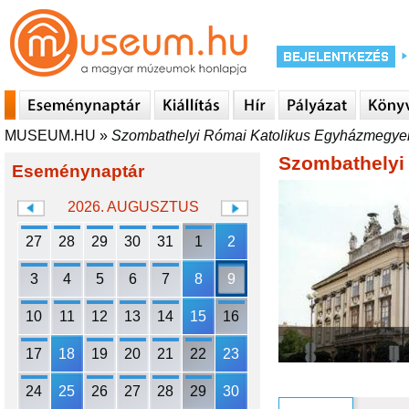
MUSEUM.HU
»
Szombathelyi Római Katolikus Egyházmegyei
Szombathelyi
Eseménynaptár
2026. AUGUSZTUS
27
28
29
30
31
1
2
3
4
5
6
7
8
9
10
11
12
13
14
15
16
17
18
19
20
21
22
23
24
25
26
27
28
29
30