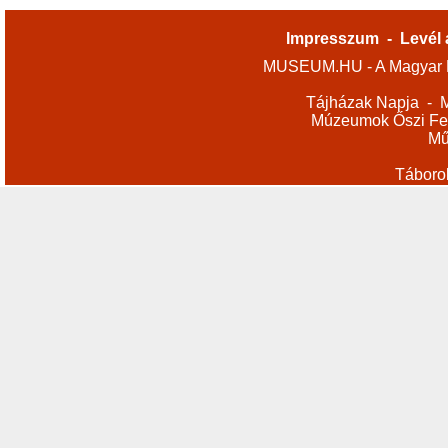
Impresszum
-
Levél 
MUSEUM.HU - A Magyar M
Tájházak Napja
-
M
Múzeumok Őszi Fes
Mű
Táboro