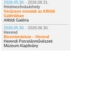
2026.05.30. -
2026.08.31.
Hódmezővásárhely
Varázsos vonalak az Alföldi
Galériában
Alföldi Galéria
2026.05.30. -
2026.06.30.
Herend
Bicentenárium – Herend
Herendi Porcelánművészeti
Múzeum Alapítvány