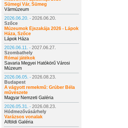
Sümegi Vár, Sümeg
Vármúzeum
2026.06.20. -
2026.06.20.
Szőce
Múzeumok Éjszakája 2026 - Lápok
Háza, Szőce
Lápok Háza
2026.06.11. -
2027.06.27.
Szombathely
Római játékok
Savaria Megyei Hatókörű Városi
Múzeum
2026.06.05. -
2026.08.23.
Budapest
A vágyott remekmű: Grúber Béla
művészete
Magyar Nemzeti Galéria
2026.05.31. -
2026.08.23.
Hódmezővásárhely
Varázsos vonalak
Alföldi Galéria