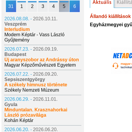
31
1
2
3
4
5
6
Állandó kiállítások
2026.08.08. -
2026.10.11.
Veszprém
Egyházmegyei gyű
Interludium
Modern Képtár - Vass László
Gyűjtemény
2026.07.23. -
2026.09.19.
Budapest
Új aranyszobor az Andrássy úton
Magyar Képzőművészeti Egyetem
2026.07.22. -
2026.09.20.
Sepsiszentgyörgy
A székely himnusz története
Székely Nemzeti Múzeum
2026.06.29. -
2026.11.01.
Gyula
Minduntalan. Krasznahorkai
László prózavilága
Kohán Képtár
2026.06.20. -
2026.06.20.