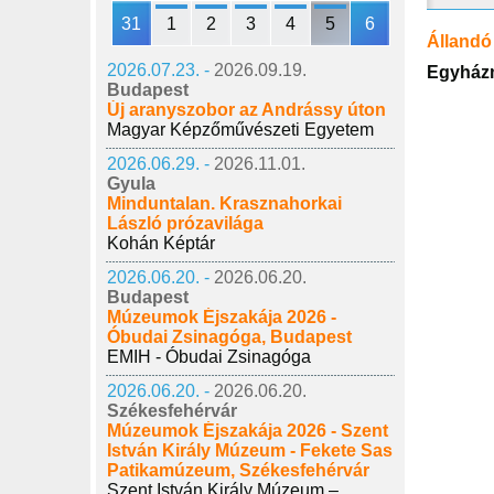
31
1
2
3
4
5
6
Állandó 
2026.07.23. -
2026.09.19.
Egyház
Budapest
Új aranyszobor az Andrássy úton
Magyar Képzőművészeti Egyetem
2026.06.29. -
2026.11.01.
Gyula
Minduntalan. Krasznahorkai
László prózavilága
Kohán Képtár
2026.06.20. -
2026.06.20.
Budapest
Múzeumok Éjszakája 2026 -
Óbudai Zsinagóga, Budapest
EMIH - Óbudai Zsinagóga
2026.06.20. -
2026.06.20.
Székesfehérvár
Múzeumok Éjszakája 2026 - Szent
István Király Múzeum - Fekete Sas
Patikamúzeum, Székesfehérvár
Szent István Király Múzeum –