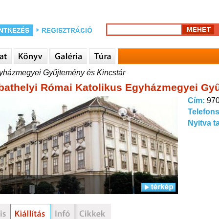
yházmegyei Gyűjtemény és Kincstár
athelyi Római Katolikus Egyházmegyei Gyű
Cím:
970
Telefon
Nyitva t