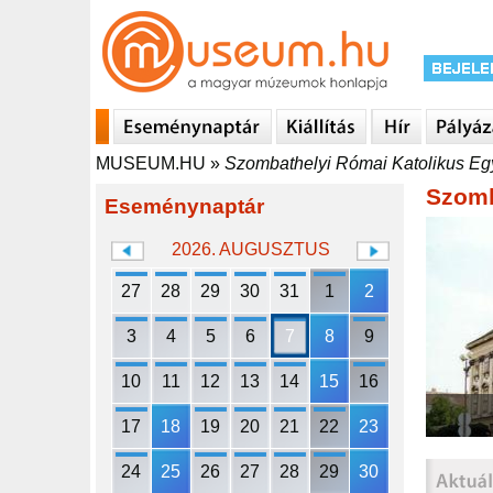
MUSEUM.HU
»
Szombathelyi Római Katolikus Eg
Szomb
Eseménynaptár
2026. AUGUSZTUS
27
28
29
30
31
1
2
3
4
5
6
7
8
9
10
11
12
13
14
15
16
17
18
19
20
21
22
23
24
25
26
27
28
29
30