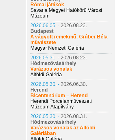
Római játékok
Savaria Megyei Hatókörű Városi
Múzeum
2026.06.05. -
2026.08.23.
Budapest
A vágyott remekmű: Grúber Béla
művészete
Magyar Nemzeti Galéria
2026.05.31. -
2026.08.23.
Hódmezővásárhely
Varázsos vonalak
Alföldi Galéria
2026.05.30. -
2026.06.30.
Herend
Bicentenárium – Herend
Herendi Porcelánművészeti
Múzeum Alapítvány
2026.05.30. -
2026.08.31.
Hódmezővásárhely
Varázsos vonalak az Alföldi
Galériában
Alföldi Galéria